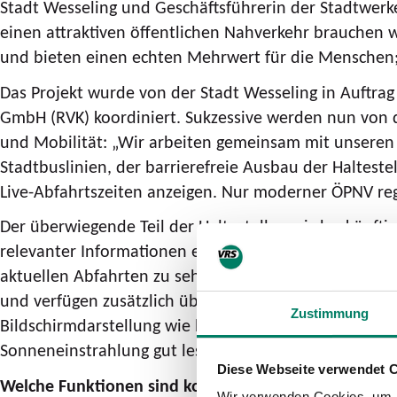
Stadt Wesseling und Geschäftsführerin der Stadtwerke
einen attraktiven öffentlichen Nahverkehr brauchen 
und bieten einen echten Mehrwert für die Menschen; b
Das Projekt wurde von der Stadt Wesseling in Auftr
GmbH (RVK) koordiniert. Sukzessive werden nun von de
und Mobilität: „Wir arbeiten gemeinsam mit unseren 
Stadtbuslinien, der barrierefreie Ausbau der Haltest
Live-Abfahrtszeiten anzeigen. Nur moderner ÖPNV re
Der überwiegende Teil der Haltestellen wird zukünfti
relevanter Informationen ermöglicht, zusätzlich erhal
aktuellen Abfahrten zu sehen. Die anthrazitfarbenen,
und verfügen zusätzlich über ein Solarpanel. Sie err
Zustimmung
Bildschirmdarstellung wie bei einem E-Reader (nicht f
Sonneneinstrahlung gut lesbar.
Diese Webseite verwendet 
Welche Funktionen sind konkret auf dem Gerät zu fi
Wir verwenden Cookies, um I