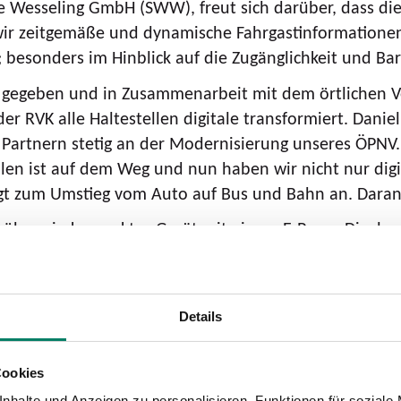
 Wesseling GmbH (SWW), freut sich darüber, dass die 
wir zeitgemäße und dynamische Fahrgastinformationen.
esonders im Hinblick auf die Zugänglichkeit und Barr
ag gegeben und in Zusammenarbeit mit dem örtlichen 
r RVK alle Haltestellen digitale transformiert. Danie
Partnern stetig an der Modernisierung unseres ÖPNV. 
ellen ist auf dem Weg und nun haben wir nicht nur dig
gt zum Umstieg vom Auto auf Bus und Bahn an. Daran 
g über ein kompaktes Gerät mit einem E-Paper-Display
ten 49 Haltepunkte ein vierzeiliges DFI-Display in de
 metallenen Boxen, die nur etwas größer als ein DIN A
eichen damit eine Betriebsdauer von bis zu zehn Jahre
Details
arbig) funktioniert, sind die angezeigten Information
Cookies
nden?
nhalte und Anzeigen zu personalisieren, Funktionen für soziale