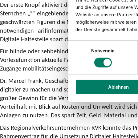
Der erste Knopf aktiviert den Abfahrtsmonitor. Hier 
und die Zugriffe auf unsere 
Sternchen „*“ eingeblendet, steht das für die „Soll-Fa
Website an unsere Partner fü
geschwärzten Figuren die Menge der Fahrgäste im Bus a
möglicherweise mit weiteren
notwendigen Tarifinformationen finden sich auf dem 
der Dienste gesammelt habe
Digitale Haltestelle spart damit große Mengen an Dr
Einwilligungsauswahl
Für blinde oder sehbehinderte Fahrgäste ist zusätzlic
Notwendig
Vorlesefunktion aktuelle Fahrplanauskünfte und Störu
Zugänge mobilitätseingeschränkter Personen zum öff
Dr. Marcel Frank, Geschäftsführer der Regionalverke
Ablehnen
digitaler zu machen und somit alle Fahrgäste abzuhole
großer Gewinn für die Vernetzung und Information in
Vorteilhaft mit Blick auf Kosten und Umwelt wird sic
Anlagen zu nutzen. Das spart Zeit, Geld, Material u
Das Regionalverkehrsunternehmen RVK konnte das Proje
Rahmenvertrag für die Umsetzung Digitaler Haltestell