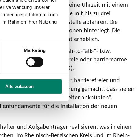
hrtszeiten angezeigt. Wird eine Uhrzeit mit einem
hrer Verwendung unserer
Besetztgradanzeige geben, die mit bis zu drei
 führen diese Informationen
r Linien, die an der Haltestelle abfahren. Die
ie im Rahmen Ihrer Nutzung
bungspläne und –informationen hinterlegt. Die
d im Haltestellenmanagement erheblich.
 mit einer sogenannten „Push-to-Talk-“- bzw.
Marketing
wie diese stärken barrierefreie oder barrierearme
heitsstärkungsgesetz (BFSG).
eht, den ÖPNV zugänglicher, barrierefreier und
Alle zulassen
th installiert und die Erfahrung gemacht, dass sie ein
len wir in Wesseling nun weiter anknüpfen“.
ellenfundamente für die Installation der neuen
hafter und Aufgabenträger realisieren, was in einen
rchen, im Rheinisch-Bergischen Kreis und im Rhein-