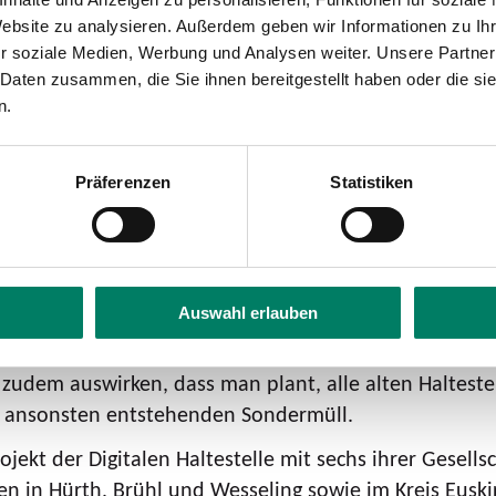
werden die ankommenden Linien mit Ziel und Live-Abfa
Website zu analysieren. Außerdem geben wir Informationen zu I
hrplanzeit“. Zusätzlich wird es in naher Zukunft eine 
r soziale Medien, Werbung und Analysen weiter. Unsere Partner
ngibt. Der zweite Button führt zu den Fahrplänen alle
 Daten zusammen, die Sie ihnen bereitgestellt haben oder die s
dritten Knopf und auf einem vierten Knopf sind Umge
n.
uckerzeugnissen und sie reduziert den Arbeitsaufwan
h ein erhabenes Bauteil mit Knopf installiert, welches
Präferenzen
Statistiken
ngsmeldungen erteilt. Gerade digitale Entwicklungen 
entlichen Personennahverkehr gemäß dem Barrierefrei
hr Köln GmbH: „Wir sind immer dabei, wenn es darum g
Auswahl erlauben
n. Wir haben die Digitalen Haltestellen bereits in Hür
nerhalb des öffentlichen Nahverkehrs sind. Daran wol
h zudem auswirken, dass man plant, alle alten Haltest
nd ansonsten entstehenden Sondermüll.
kt der Digitalen Haltestelle mit sechs ihrer Gesellsc
en in Hürth, Brühl und Wesseling sowie im Kreis Euski