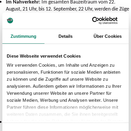
Im Nahverkehr:
Im gesamten Bauzeitraum vom 22.
August, 21 Uhr, bis 12. September, 22 Uhr, werden die Züge
der Linien RE 9 (DB Regio), RB 90 und RB 93 (HLB) sowie S
12 und S 19 (DB Regio) zwischen Köln Hauptbahnhof bzw.
Troisdorf und Siegen Hauptbahnhof durch Busse ersetzt.
Vom 9. September bis zum 12. September kommt es
Zustimmung
Details
Über Cookies
zusätzlich zu Auswirkungen auf die Züge der Linien RE 8
und RB 27 (DB Regio).
Diese Webseite verwendet Cookies
Die Details des Ersatzkonzepts werden derzeit erarbeitet.
Wir verwenden Cookies, um Inhalte und Anzeigen zu
Die angepassten Fahrpläne werden nach und nach in den
personalisieren, Funktionen für soziale Medien anbieten
Auskunfts- und Buchungssystemen eingearbeitet sowie
zu können und die Zugriffe auf unsere Website zu
über Aushänge an den Bahnsteigen bekannt gegeben.
analysieren. Außerdem geben wir Informationen zu Ihrer
Außerdem sind sie
Verwendung unserer Website an unsere Partner für
unter
bahn.de/service/fahrplaene
sowie
soziale Medien, Werbung und Analysen weiter. Unsere
unter
https://www.zuginfo.nrw/?msg=118463
abrufbar.
Partner führen diese Informationen möglicherweise mit
weiteren Daten zusammen, die Sie ihnen bereitgestellt
Im Fernverkehr:
In der Zeit von Freitag, 22. August, bis
haben oder die sie im Rahmen Ihrer Nutzung der Dienste
Samstag, 6. September, müssen die IC-Züge der
gesammelt haben.
Einwilligungsauswahl