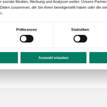
r soziale Medien, Werbung und Analysen weiter. Unsere Partner
urchschnittliche Preisanpassung von 5,44 Prozent für 
 Daten zusammen, die Sie ihnen bereitgestellt haben oder die s
n.
 Branche wurde in der heutigen Verbandsversammlung 
eine separate Pressemitteilung versenden.
Präferenzen
Statistiken
n Sie hier:
eTickets
Auswahl erlauben