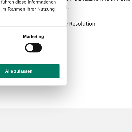
 führen diese Informationen
das kommende Tarifjahr 2023.
ie im Rahmen Ihrer Nutzung
eine fraktionsübergreifende Resolution
Marketing
Alle zulassen