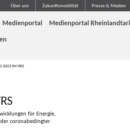
Über uns
Zukunftsmobilität
Presse & Medien
Medienportal
Medienportal Rheinlandtari
gen
G 2023 IM VRS
VRS
icklungen für Energie,
nder coronabedingter