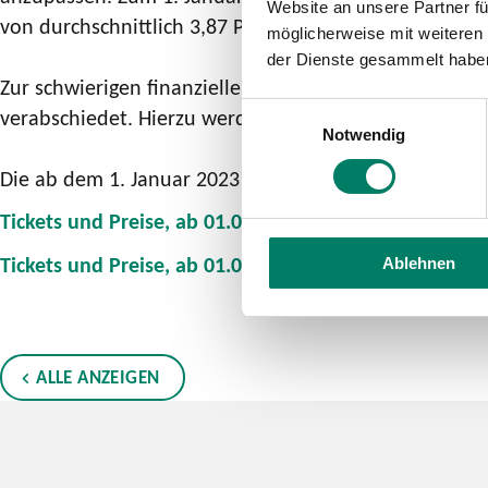
Website an unsere Partner fü
von durchschnittlich 3,87 Prozent. Dies ergibt eine d
möglicherweise mit weiteren
der Dienste gesammelt habe
Zur schwierigen finanziellen Situation der gesamten
Einwilligungsauswahl
verabschiedet. Hierzu werden wir im Laufe des Tages 
Notwendig
Die ab dem 1. Januar 2023 gültigen Preistabellen finde
Tickets und Preise, ab 01.01.2023 - Regeltarif
Tickets und Preise, ab 01.01.2023 - Handy- und Onlin
Ablehnen
ALLE ANZEIGEN