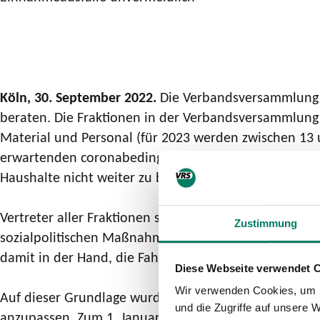
Köln, 30. September 2022.
Die Verbandsversammlung de
beraten. Die Fraktionen in der Verbandsversammlung 
Material und Personal (für 2023 werden zwischen 13
erwartenden coronabedingten Einnahmeausfällen (ak
Haushalte nicht weiter zu belasten.
Vertreter aller Fraktionen stellten sich hinter die F
Zustimmung
sozialpolitischen Maßnahme des 9-Euro-Tickets nun s
damit in der Hand, die Fahrgäste des VRS finanziell
Diese Webseite verwendet 
Wir verwenden Cookies, um I
Auf dieser Grundlage wurde der Vorlage der VRS-Ver
und die Zugriffe auf unsere 
anzupassen. Zum 1. Januar 2023 werden die Preise im