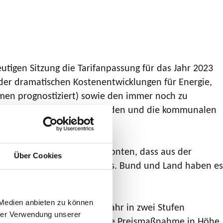
tigen Sitzung die Tarifanpassung für das Jahr 2023
der dramatischen Kostenentwicklungen für Energie,
men prognostiziert) sowie den immer noch zu
Angebotskürzungen zu vermeiden und die kommunalen
ro Nachfolgetickets. Sie betonten, dass aus der
Über Cookies
odukt entwickelt werden muss. Bund und Land haben es
reismaßnahme abzumildern.
 Medien anbieten zu können
undgebiet im kommenden Jahr in zwei Stufen
hrer Verwendung unserer
 folgt dann eine unterjährige Preismaßnahme in Höhe