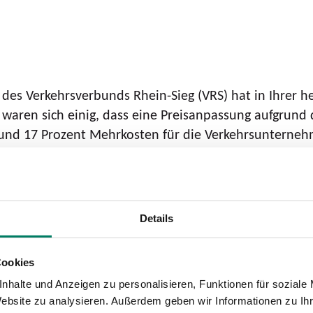
s Verkehrsverbunds Rhein-Sieg (VRS) hat in Ihrer heu
waren sich einig, dass eine Preisanpassung aufgrund 
 und 17 Prozent Mehrkosten für die Verkehrsunterneh
tuell ca. minus 20 Prozent) unvermeidlich ist, um 
orderung eines dauerhaft auskömmlich finanzierten 9-Eu
Details
chnellstmöglich ein verkehrspolitisch tragfähiges Pr
 zu entlasten und die Wirkung der unvermeidlichen P
Cookies
nhalte und Anzeigen zu personalisieren, Funktionen für soziale
kehrsunternehmen zugestimmt, den Tarif im VRS-Verb
Website zu analysieren. Außerdem geben wir Informationen zu I
 Durchschnitt um 3,5 Prozent erhöht. Am 1. Juli 2023