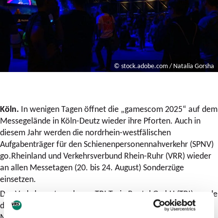
© stock.adobe.com / Natalia Gorsha
Köln.
In wenigen Tagen öffnet die „gamescom 2025“ auf dem
Messegelände in Köln-Deutz wieder ihre Pforten. Auch in
diesem Jahr werden die nordrhein-westfälischen
Aufgabenträger für den Schienenpersonennahverkehr (SPNV)
go.Rheinland und Verkehrsverbund Rhein-Ruhr (VRR) wieder
an allen Messetagen (20. bis 24. August) Sonderzüge
einsetzen.
Das Verkehrsunternehmen TRI Train Rental GmbH (TRI) wurde
damit beauftragt, pro Tag 20 Sonderfahrten mit Halt in Köln
Messe/Deutz anzubieten. Am Morgen wird es eine