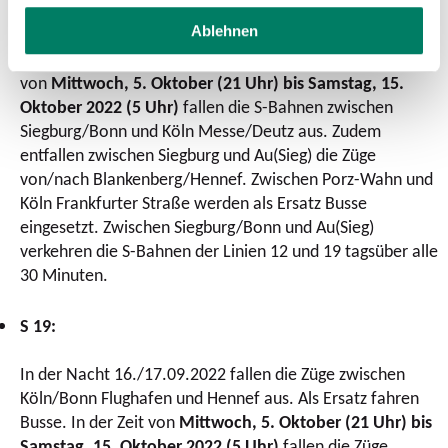
Frankfurter Straße. Zudem kommt es zu einzelnen
Ablehnen
Teilausfällen auf verschiedenen Abschnitten zwischen
Horrem und Köln Messe/Deutz/Hennef. In der Zeit
von
Mittwoch, 5. Oktober (21 Uhr) bis Samstag, 15.
Oktober 2022 (5 Uhr)
fallen die S-Bahnen zwischen
Siegburg/Bonn und Köln Messe/Deutz aus. Zudem
entfallen zwischen Siegburg und Au(Sieg) die Züge
von/nach Blankenberg/Hennef. Zwischen Porz-Wahn und
Köln Frankfurter Straße werden als Ersatz Busse
eingesetzt. Zwischen Siegburg/Bonn und Au(Sieg)
verkehren die S-Bahnen der Linien 12 und 19 tagsüber alle
30 Minuten.
S 19:
In der Nacht 16./17.09.2022 fallen die Züge zwischen
Köln/Bonn Flughafen und Hennef aus. Als Ersatz fahren
Busse. In der Zeit von
Mittwoch, 5. Oktober (21 Uhr) bis
Samstag, 15. Oktober 2022 (5 Uhr)
fallen die Züge