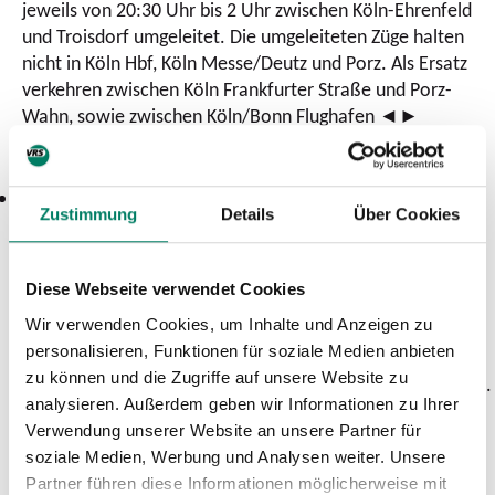
jeweils von 20:30 Uhr bis 2 Uhr zwischen Köln-Ehrenfeld
und Troisdorf umgeleitet. Die umgeleiteten Züge halten
nicht in Köln Hbf, Köln Messe/Deutz und Porz. Als Ersatz
verkehren zwischen Köln Frankfurter Straße und Porz-
Wahn, sowie zwischen Köln/Bonn Flughafen ◄►
Troisdorf Busse.
RB 27:
Zustimmung
Details
Über Cookies
Die Züge werden in der Zeit von
Freitag, 16. September
(23:45 Uhr) bis Samstag, 15. Oktober (5 Uhr)
abends und
Diese Webseite verwendet Cookies
nachts teilweise zwischen Köln-Ehrenfeld und Troisdorf
Wir verwenden Cookies, um Inhalte und Anzeigen zu
umgeleitet. Die umgeleiteten Züge halten nicht in
personalisieren, Funktionen für soziale Medien anbieten
Köln/Bonn Flughafen, Köln/Messe Deutz und Köln Hbf.
zu können und die Zugriffe auf unsere Website zu
Ersatzweise halten sie in Köln Süd. In den Nächten 6./7.10.
analysieren. Außerdem geben wir Informationen zu Ihrer
bis 14./15.10.2022 verkehren als Ersatz zwischen Köln
Verwendung unserer Website an unsere Partner für
Frankfurter Straße und Porz-Wahn, sowie zwischen
soziale Medien, Werbung und Analysen weiter. Unsere
Köln/Bonn Flughafen ◄► Troisdorf Busse.
Partner führen diese Informationen möglicherweise mit