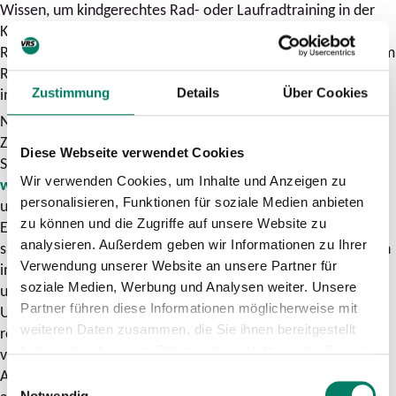
Wissen, um kindgerechtes Rad- oder Laufradtraining in der
KiTa anbieten zu können. Ziel ist es, die motorische
Radkompetenz zu verbessern und dadurch die Sicherheit beim
Radfahren zu steigern. Der Spaß am Fahren steht dabei
immer im Vordergrund.
Zustimmung
Details
Über Cookies
Neu ist deshalb auch der Webauftritt zur Fortbildung.
Zukünftig werden die drei Bereiche KiTa, Grundschule und
Diese Webseite verwendet Cookies
Sekundarstufe I gebündelt auf der Webseite
Wir verwenden Cookies, um Inhalte und Anzeigen zu
www.radfahreninschuleundkita.de
präsentiert. Die Inhalte
personalisieren, Funktionen für soziale Medien anbieten
und Materialien stehen den Lehrkräften, Erzieherinnen und
zu können und die Zugriffe auf unsere Website zu
Erziehern kostenfrei als Download zur Verfügung. Zu finden
analysieren. Außerdem geben wir Informationen zu Ihrer
sind hier außerdem Fakten und Argumente für das Radfahren
Verwendung unserer Website an unsere Partner für
im schulischen und außerschulischen Bereich, ein
soziale Medien, Werbung und Analysen weiter. Unsere
umfangreiches Angebot an multimedial aufbereiteten
Partner führen diese Informationen möglicherweise mit
Unterrichtsmaterialien sowie zahlreiche Informationen zum
weiteren Daten zusammen, die Sie ihnen bereitgestellt
rechtlichen Rahmen, zu Sicherheitsaspekten und zur Planung
haben oder die sie im Rahmen Ihrer Nutzung der Dienste
von Ausflügen und Klassenfahrten. Das Portal bietet eine
gesammelt haben.
Auswahl an Spiel- und Übungsformen sowie methodisch
Einwilligungsauswahl
Notwendig