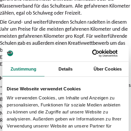
Klassenverband für das Schulteam. Alle gefahrenen Kilometer
zählen, egal ob Schulweg oder Freizeit.
Die Grund- und weiterführenden Schulen radelten in diesem
Jahr um Preise für die meisten gefahrenen Kilometer und die
meisten gefahrenen Kilometer pro Kopf. Für weiterführende
Schulen gab es außerdem einen Kreativwettbewerb um das
beste Stofftaschen-Design rund ums Fahrrad. Die
Erstplatzierten erhalten 1.000 Euro, die Zweitplatzierten 750
Euro und die Drittplatzierten 500 Euro.
Zustimmung
Details
Über Cookies
Hintergrund
„Schulradeln“ ist angelehnt an das jährliche „Stadtradeln“ des
Diese Webseite verwendet Cookies
„Netzwerks Klima-Bündnis Services” und ein wichtiger
Wir verwenden Cookies, um Inhalte und Anzeigen zu
Baustein der kommunalen Mobilitätswende. Unter dem
personalisieren, Funktionen für soziale Medien anbieten
Motto „Macht Meter fürs Klima!“ geht es sowohl um die
zu können und die Zugriffe auf unsere Website zu
Mobilitätsförderung bei Kindern als auch um die
analysieren. Außerdem geben wir Informationen zu Ihrer
Radverkehrsförderung insgesamt. So können Erwachsene im
Verwendung unserer Website an unsere Partner für
Wettbewerb eine Vorbildrolle einnehmen und sind explizit