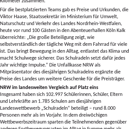
Kilometer zusammen.
Für die bestplatzierten Teams gab es Preise und Urkunden, die
Viktor Haase, Staatssekretär im Ministerium für Umwelt,
Naturschutz und Verkehr des Landes Nordrhein-Westfalen,
heute vor rund 100 Gästen in den Abenteuerhallen Köln Kalk
überreichte: „Die große Beteiligung zeigt, wie
selbstverständlich der tägliche Weg mit dem Fahrrad für viele
ist. Das bringt Bewegung in den Alltag, entlastet das Klima und
macht Schulwege sicherer. Das Schulradeln setzt dafür jedes
Jahr wichtige Impulse.“ Die Unfallkasse NRW als
Mitpräsentator des diesjährigen Schulradelns ergänzte die
Preise des Landes um weitere Geschenke für die Preisträger.
NRW im landesweiten Vergleich auf Platz eins
Insgesamt haben sich 102.997 Schülerinnen, Schüler, Eltern
und Lehrkräfte an 1.785 Schulen am diesjährigen
Landeswettbewerb „Schulradeln“ beteiligt – rund 8.000
Personen mehr als im Vorjahr. In dem dreiwöchigen
Wettbewerbszeitraum sparten die Teilnehmenden gegenüber
anderen Fortbewegungsarten im Alltag in Summe mehr als