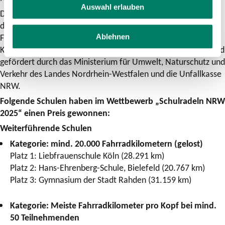
Auswahl erlauben
Das „Schulradeln“ passt genau in das Angebotsportfolio: Mit
der Aktion können Kommunen gezielt die nachhaltige
Fortbewegung des Nachwuchses fördern und ihn für den
Ablehnen
Klimaschutz begeistern. Das Zukunftsnetz Mobilität NRW wird
gefördert durch das Ministerium für Umwelt, Naturschutz und
Verkehr des Landes Nordrhein-Westfalen und die Unfallkasse
NRW.
Folgende Schulen haben im Wettbewerb „Schulradeln NRW
2025“ einen Preis gewonnen:
Weiterführende Schulen
Kategorie: mind. 20.000 Fahrradkilometern (gelost)
Platz 1: Liebfrauenschule Köln (28.291 km)
Platz 2: Hans-Ehrenberg-Schule, Bielefeld (20.767 km)
Platz 3: Gymnasium der Stadt Rahden (31.159 km)
Kategorie: Meiste Fahrradkilometer pro Kopf bei mind.
50 Teilnehmenden