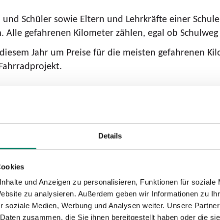
nen und Schüler sowie Eltern und Lehrkräfte einer Sc
. Alle gefahrenen Kilometer zählen, egal ob Schulweg 
diesem Jahr um Preise für die meisten gefahrenen Ki
Fahrradprojekt.
radeln“ des Netzwerks Klima-Bündnis e.V. und ein wic
sowohl um die Mobilitätsförderung bei Kindern als a
einnehmen und sind explizit eingeladen, mitzumache
Details
Cookies
eschäftsstelle des Zukunftsnetz Mobilität NRW
, dem 
nhalte und Anzeigen zu personalisieren, Funktionen für soziale
Förderung nachhaltiger Mobilitätsangebote im Land. 
Website zu analysieren. Außerdem geben wir Informationen zu I
gezielt die nachhaltige Fortbewegung des Nachwuchse
r soziale Medien, Werbung und Analysen weiter. Unsere Partner
 Daten zusammen, die Sie ihnen bereitgestellt haben oder die s