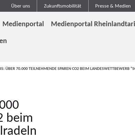
Über uns
Zukunftsmobilität
Presse & Medien
Medienportal
Medienportal Rheinlandtari
gen
S: ÜBER 70.000 TEILNEHMENDE SPAREN CO2 BEIM LANDESWETTBEWERB “
.000
2 beim
lradeln