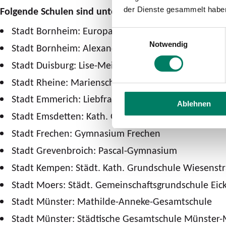
Folgende Schulen sind unter den Finalistinnen im „S
der Dienste gesammelt habe
Stadt Bornheim: Europaschule-Gesamtschule
Einwilligungsauswahl
Notwendig
Stadt Bornheim: Alexander-von-Humboldt-Gymna
Stadt Duisburg: Lise-Meitner-Schule Gesamtschule
Stadt Rheine: Marienschule Kath. Grundschule Ha
Stadt Emmerich: Liebfrauenschule Katholische Gr
Ablehnen
Stadt Emsdetten: Kath. Grundschule Schule Hollin
Stadt Frechen: Gymnasium Frechen
Stadt Grevenbroich: Pascal-Gymnasium
Stadt Kempen: Städt. Kath. Grundschule Wiesenst
Stadt Moers: Städt. Gemeinschaftsgrundschule Eic
Stadt Münster: Mathilde-Anneke-Gesamtschule
Stadt Münster: Städtische Gesamtschule Münster-