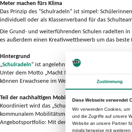
Meter machen fürs Klima
Das Prinzip des “Schulradeln” ist simpel: Schülerin
individuell oder als Klassenverband für das Schulteam
Die Grund- und weiterführenden Schulen radelten in 
es außerdem einen Kreativwettbewerb um das beste 
Hintergrund
„
Schulradeln
“ ist angelehnt an das jährliche „Stadt
Unter dem Motto „Macht Meter fürs Klima!“ geht es 
können Erwachsene im Wettbewerb eine Vorbildrolle 
Zustimmung
Teil der nachhaltigen Mobilitätsförderung
Diese Webseite verwendet 
Koordiniert wird das „Schulradeln” in NRW von der
G
Wir verwenden Cookies, um I
kommunalem Mobilitätsmanagement. Sein Ziel ist die 
und die Zugriffe auf unsere 
Angebotsportfolio: Mit der Aktion können Kommunen 
Website an unsere Partner fü
möglicherweise mit weiteren