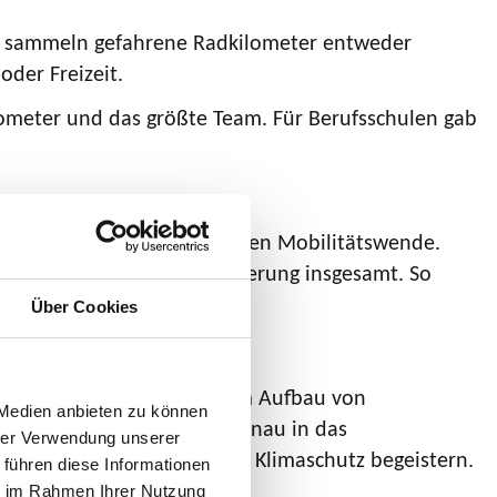
hule sammeln gefahrene Radkilometer entweder
oder Freizeit.
lometer und das größte Team. Für Berufsschulen gab
htiger Baustein der kommunalen Mobilitätswende.
uch um die Radverkehrsförderung insgesamt. So
n.
Über Cookies
landesweiten Netzwerk zum Aufbau von
 Medien anbieten zu können
Das „Schulradeln“ passt genau in das
hrer Verwendung unserer
s fördern und ihn für den Klimaschutz begeistern.
 führen diese Informationen
ie im Rahmen Ihrer Nutzung