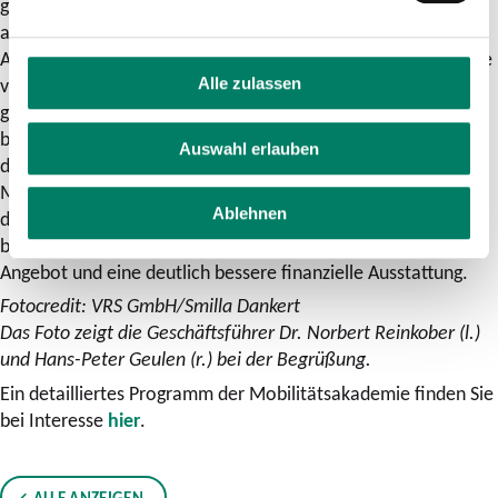
größere, dauerhafte Beteiligung von Bund und Land oder
auch durch eine Nutznießerfinanzierung, bei der
Arbeitgeber*innen, Vermieter*innen oder Geschäftsleute, die
von einer guten ÖPNV-Anbindung profitieren, in die Pflicht
Alle zulassen
genommen werden könnten, sofern der politische Wille dazu
besteht. Der AVV hat eine vergleichbare Studie bereits
Auswahl erlauben
durchgeführt und deren Ergebnisse auf der
Mobilitätsakademie vorgestellt. Wichtigste Erkenntnisse für
Ablehnen
das Gebiet des AVV: Für eine erfolgreiche Mobilitätswende
braucht es vor allem den Ausbau des ÖPNV für ein dichteres
Angebot und eine deutlich bessere finanzielle Ausstattung.
Fotocredit: VRS GmbH/Smilla Dankert
Das Foto zeigt die Geschäftsführer Dr. Norbert Reinkober (l.)
und Hans-Peter Geulen (r.) bei der Begrüßung.
Ein detailliertes Programm der Mobilitätsakademie finden Sie
bei Interesse
hier
.
ALLE ANZEIGEN