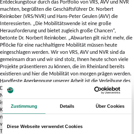
Entdeckungstour durch das Portfolio von VRS, AVV und NVR
machten, begrüßten die Geschäftsführer Dr. Norbert
Reinkober (VRS/NVR) und Hans-Peter Geulen (AVV) die
Interessierten. „Die Mobilitätswende ist eine große
Herausforderung und bietet zugleich große Chancen“,
betonte Dr. Norbert Reinkober. „Abwarten gilt nicht mehr, die
Pflöcke für eine nachhaltigere Mobilität müssen heute
eingeschlagen werden. Wir von VRS, AVV und NVR sind da
gemeinsam dran und wir sind stolz, Ihnen heute schon viele
Projekte präsentieren zu können, die im Rheinland bereits
existieren und hier die Mobilität von morgen prägen werden.
Handfeste Anerkennung unserer Arbeit ist die Verleihung des
Deutschen Verkehrswendepreises an das Zukunftsnetz
Mobilität NRW, dessen Geschäftsstelle beim VRS angesiedelt
ist.“ Hans-Peter Geulen ergänzte: „Im Sinne des
Zustimmung
Details
Über Cookies
Klimaschutzes eine neue Mobilität zu schaffen, das kann uns
nur gemeinsam gelingen. Wir sind zusammen auf dem Weg
vom Verkehrs- zum Mobilitätsverbund und müssen diesen
Diese Webseite verwendet Cookies
Transformationsprozess in enger Abstimmung mit dem Land,