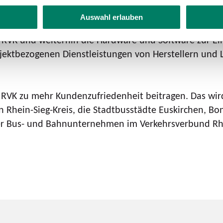
Auswahl erlauben
erforderlichen Hardware und Software der neuen ITCS-
r RVK und weiterhin die Hardware und Software zur Ei
ojektbezogenen Dienstleistungen von Herstellern und 
 RVK zu mehr Kundenzufriedenheit beitragen. Das wird
n Rhein-Sieg-Kreis, die Stadtbusstädte Euskirchen, Bo
er Bus- und Bahnunternehmen im Verkehrsverbund Rhei