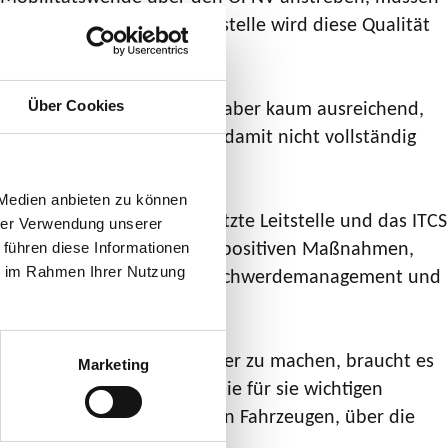
ehmen. Die neue RVK-Leitstelle wird diese Qualität
tem) genutzt. Das ist heute aber kaum ausreichend,
Über Cookies
rderliche Schnittstellen damit nicht vollständig
 Medien anbieten zu können
ie über die personenbesetzte Leitstelle und das ITCS
hrer Verwendung unserer
ch mit den erforderlichen dispositiven Maßnahmen,
 führen diese Informationen
ie im Rahmen Ihrer Nutzung
ch das heute existierende Beschwerdemanagement und
„Um den ÖPNV noch attraktiver zu machen, braucht es
Marketing
n. Die Fahrgäste werden die für sie wichtigen
über die Info-Systeme in den Fahrzeugen, über die
nzeiger.“