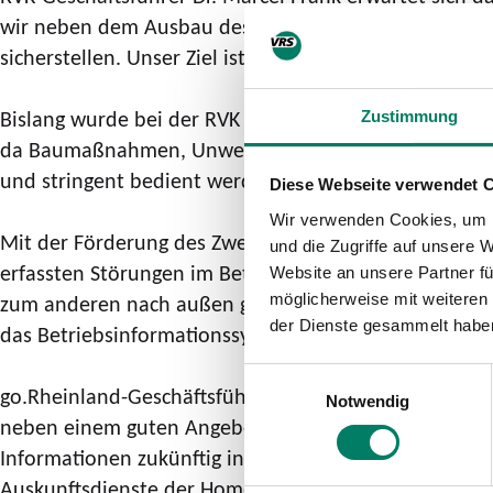
wir neben dem Ausbau des Linienangebotes vor allem 
sicherstellen. Unser Ziel ist es, Mitte bis Ende 2024 i
Bislang wurde bei der RVK ein weitgehend personallo
Zustimmung
da Baumaßnahmen, Unwetter oder Veranstaltungen die
und stringent bedient werden können.
Diese Webseite verwendet 
Wir verwenden Cookies, um I
Mit der Förderung des Zweckverbands go.Rheinland in 
und die Zugriffe auf unsere 
erfassten Störungen im Betriebsablauf zielgerichtet 
Website an unsere Partner fü
möglicherweise mit weiteren
zum anderen nach außen gerichtet, mit automatisie
der Dienste gesammelt habe
das Betriebsinformationssystem werden in das Gesam
Einwilligungsauswahl
go.Rheinland-Geschäftsführer Dr. Norbert Reinkober f
Notwendig
neben einem guten Angebot auch aktuelle und gut auf
Informationen zukünftig in konsistenter Form und Qu
Auskunftsdienste der Homepages, über die relevanten