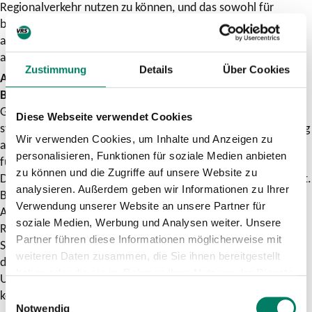
Regionalverkehr nutzen zu können, und das sowohl für
berufliche Fahrten als auch in der Freizeit, ist ein sehr
attraktives Angebot. Je mehr Unternehmen das Ticket
anbieten, desto klimafreundlicher wird die Mobilität.“
Zustimmung
Details
Über Cookies
Attraktive Kostenmodelle für Unternehmen und
Beschäftigte
Gut zu wissen: Zuschüsse für das Deutschlandticket Job sind
Diese Webseite verwendet Cookies
steuer- und sozialversicherungsfrei und lassen sich vollständig
Wir verwenden Cookies, um Inhalte und Anzeigen zu
als Betriebsausgaben absetzen. Dass gleichzeitig die Kosten
personalisieren, Funktionen für soziale Medien anbieten
für Dienstreisen, Parkraumbereitstellung und
zu können und die Zugriffe auf unsere Website zu
Dienstwagenangebote sinken, ist ein weiterer positiver Effekt.
analysieren. Außerdem geben wir Informationen zu Ihrer
Bei einem Zuschuss von mindestens 25 Prozent durch den
Verwendung unserer Website an unsere Partner für
Arbeitgeber legt das Verkehrsunternehmen fünf Prozent
soziale Medien, Werbung und Analysen weiter. Unsere
Rabatt zusätzlich obendrauf. Für Beschäftigte bedeutet das:
Partner führen diese Informationen möglicherweise mit
Sie zahlen statt 49 Euro maximal 34,30 Euro pro Monat für
weiteren Daten zusammen, die Sie ihnen bereitgestellt
das Deutschlandticket Job. Auch höhere Zuschüsse der
haben oder die sie im Rahmen Ihrer Nutzung der Dienste
Unternehmen sind möglich, einige bieten sogar eine
gesammelt haben.
komplette Kostenübernahme an.
Einwilligungsauswahl
Notwendig