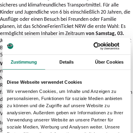
sicheres und klimafreundliches Transportmittel. Für alle
Kinder und Jugendliche von 6 bis einschließlich 20 Jahren, die
Ausflüge oder einen Besuch bei Freunden oder Familie
planen, ist das SchöneFerienTicket NRW die erste Wahl: Es
ermöglicht seinem Inhaber im Zeitraum
von Samstag, 03.
Juli, bis Dienstag, 17. August 2021
, beliebig viele Fahrten mit
Bus, Bahn oder Zug in ganz NRW. Und kostet gerade mal
59,90 Euro.
Zustimmung
Details
Über Cookies
Wichtig zu wissen:
Das Ferienticket ist nicht übertragbar und
neben Bus und Bahn auch gültig für die 2. Klasse der
Nahverkehrszüge (S-Bahn, RegionalBahn und
Diese Webseite verwendet Cookies
RegionalExpress). Geschwister und Freunde unter 6 Jahren
fahren kostenlos mit. Das SchöneFerienTicket ist erhältlich an
Wir verwenden Cookies, um Inhalte und Anzeigen zu
den Automaten der Deutschen Bahn (DB), in den DB-
personalisieren, Funktionen für soziale Medien anbieten
Reisezentren sowie an den Ticketautomaten und in den
zu können und die Zugriffe auf unsere Website zu
Verkaufsstellen vieler weiterer Verkehrsunternehmen.
analysieren. Außerdem geben wir Informationen zu Ihrer
Verwendung unserer Website an unsere Partner für
Im OnlineTicketShop des Mobilitätsportals unter
soziale Medien, Werbung und Analysen weiter. Unsere
SchöneFerienTicket NRW können Unternehmungslustige das