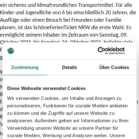
ein sicheres und klimafreundliches Transportmittel. Für alle
Kinder und Jugendliche von 6 bis einschließlich 20 Jahren, die
Ausflüge oder einen Besuch bei Freunden oder Familie
planen, ist das SchöneFerienTicket NRW die erste Wahl: Es
ermöglicht seinem Inhaber im Zeitraum von Samstag, 09.
Oktober 2021, bis Sonntag, 24. Oktober 2021, beliebig viele
Fahrten mit Bus, Bahn oder Zug in ganz NRW. Und kostet
gerade mal 29,90 Euro.
Zustimmung
Details
Über Cookies
Wichtig zu wissen: Das Ferienticket ist nicht übertragbar und
neben Bus und Bahn auch gültig für die 2. Klasse der
Nahverkehrszüge (S-Bahn, RegionalBahn und
Diese Webseite verwendet Cookies
RegionalExpress). Geschwister und Freunde unter 6 Jahren
Wir verwenden Cookies, um Inhalte und Anzeigen zu
fahren kostenlos mit. Das SchöneFerienTicket ist erhältlich an
personalisieren, Funktionen für soziale Medien anbieten
den Automaten der Deutschen Bahn (DB), in den DB-
zu können und die Zugriffe auf unsere Website zu
Reisezentren sowie an den Ticketautomaten und in den
analysieren. Außerdem geben wir Informationen zu Ihrer
Verkaufsstellen vieler weiterer Verkehrsunternehmen.
Verwendung unserer Website an unsere Partner für
Im OnlineTicketShop des Mobilitätsportals unter
soziale Medien, Werbung und Analysen weiter. Unsere