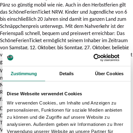
Pänz so günstig mobil wie nie. Auch in den Herbstferien gilt
das SchöneFerienTicket NRW. Kinder und Jugendliche von 6
bis einschließlich 20 Jahren sind damit im ganzen Land zum
Schnäppchenpreis unterwegs. Mit dem Nahverkehr ist der
Ferienspaß schnell, bequem und preiswert erreichbar: Das
SchöneFerienTicket ermöglicht seinem Inhaber im Zeitraum
von Samstag, 12. Oktober, bis Sonntag, 27. Oktober, beliebig
viele Fahrten mit Bus, Bahn oder Zug in ganz NRW. Und kostet
gerade mal 31 Euro.
Wichtig zu wissen: Das Ferienticket ist nicht übertragbar und
Zustimmung
Details
Über Cookies
neben Bus und Bahn auch gültig für die 2. Klasse der
Nahverkehrszüge (S-Bahn, RegionalBahn und
RegionalExpress). Geschwister und Freunde unter 6 Jahren
Diese Webseite verwendet Cookies
fahren kostenlos mit.
Wir verwenden Cookies, um Inhalte und Anzeigen zu
Das SchöneFerienTicket ist erhältlich an den Automaten der
personalisieren, Funktionen für soziale Medien anbieten
Deutschen Bahn (DB), in den DB-Reisezentren sowie an den
zu können und die Zugriffe auf unsere Website zu
Ticketautomaten und in den Verkaufsstellen vieler weiterer
analysieren. Außerdem geben wir Informationen zu Ihrer
Verkehrsunternehmen. Im OnlineTicketShop des
Verwendung unserer Website an unsere Partner für