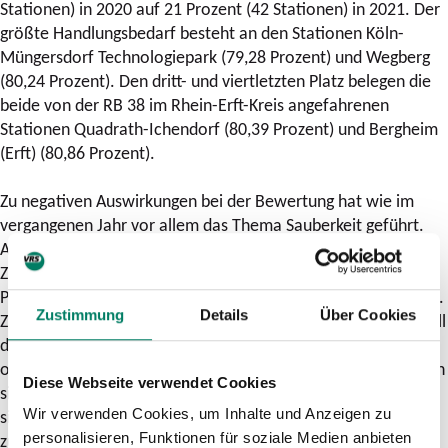
Stationen) in 2020 auf 21 Prozent (42 Stationen) in 2021. Der
größte Handlungsbedarf besteht an den Stationen Köln-
Müngersdorf Technologiepark (79,28 Prozent) und Wegberg
(80,24 Prozent). Den dritt- und viertletzten Platz belegen die
beide von der RB 38 im Rhein-Erft-Kreis angefahrenen
Stationen Quadrath-Ichendorf (80,39 Prozent) und Bergheim
(Erft) (80,86 Prozent).
Zu negativen Auswirkungen bei der Bewertung hat wie im
vergangenen Jahr vor allem das Thema Sauberkeit geführt.
Auch wenn sich der Durchschnittswert bei den Graffiti im
Zugangsbereich am deutlichsten verbessert hat (+13,7
Prozent) liegt der Wert immer noch bei lediglich 82,3 Prozent.
Zustimmung
Details
Über Cookies
Zuständig für die Beseitigung der Graffiti ist nicht in jedem Fall
der Stationsbetreiber, da die betroffenen Zugangsbereiche
oftmals im kommunalen Besitz liegen. In einigen Fällen finden
Diese Webseite verwendet Cookies
sich die Verunreinigungen mit Graffiti auch an Fassaden, die
sich in privatem Besitz befinden. In den letzten Jahren ist es
Wir verwenden Cookies, um Inhalte und Anzeigen zu
zu einer erheblichen Zunahme von Graffiti an Stationen
personalisieren, Funktionen für soziale Medien anbieten