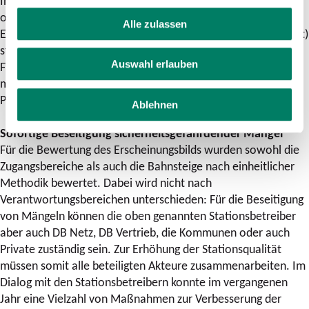
In der Gesamtbetrachtung zeigt sich, dass sich diesmal wie
oben beschrieben die Graffiti im Zugangsbereich und das
Alle zulassen
Erscheinungsbild der Aufzüge (82,4 Prozent, plus 17,1 Prozent)
stark verbessert haben. Demgegenüber haben sich die
Auswahl erlauben
Funktionalität der Uhren im Zugangsbereich (84 Prozent,
minus 6,3 Prozent) und die Funktionalität der Aufzüge (83,8
Prozent, minus 5,1 Prozent) besonders verschlechtert.
Ablehnen
Sofortige Beseitigung sicherheitsgefährdender Mängel
Für die Bewertung des Erscheinungsbilds wurden sowohl die
Zugangsbereiche als auch die Bahnsteige nach einheitlicher
Methodik bewertet. Dabei wird nicht nach
Verantwortungsbereichen unterschieden: Für die Beseitigung
von Mängeln können die oben genannten Stationsbetreiber
aber auch DB Netz, DB Vertrieb, die Kommunen oder auch
Private zuständig sein. Zur Erhöhung der Stationsqualität
müssen somit alle beteiligten Akteure zusammenarbeiten. Im
Dialog mit den Stationsbetreibern konnte im vergangenen
Jahr eine Vielzahl von Maßnahmen zur Verbesserung der