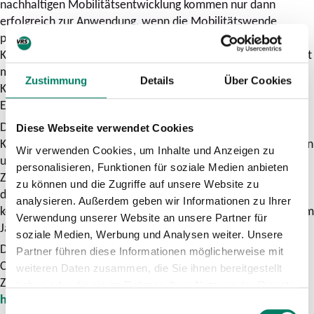
nachhaltigen Mobilitätsentwicklung kommen nur dann
erfolgreich zur Anwendung, wenn die Mobilitätswende
politisch eindeutig gewollt ist, von einer handlungsstarken
Kommunalverwaltung umgesetzt und von der Zivilgesellschaft
mitgetragen wird. Der zukunftsweisende Ansatz des
Zustimmung
Details
Über Cookies
Kommunalen Mobilitätsmanagement verbindet diese
Elemente.“
Das Handbuch versteht sich als Leitfaden für alle, die in ihrer
Diese Webseite verwendet Cookies
Kommune die Mobilitätswende gestalten wollen. Dazu zählen
Wir verwenden Cookies, um Inhalte und Anzeigen zu
unter anderem die Kommunalen Mobilitätsmanager, die das
personalisieren, Funktionen für soziale Medien anbieten
Zukunftsnetz Mobilität NRW bereits seit 2015 ausbildet. Bei
zu können und die Zugriffe auf unsere Website zu
den bisherigen neun Lehrgängen wurden knapp 200
analysieren. Außerdem geben wir Informationen zu Ihrer
kommunale Verwaltungsmitarbeiter weitergebildet. In diesem
Verwendung unserer Website an unsere Partner für
Jahr werden der zehnte und elfte Lehrgang stattfinden.
soziale Medien, Werbung und Analysen weiter. Unsere
Das Handbuch „Kommunales Mobilitätsmanagement als
Partner führen diese Informationen möglicherweise mit
Change-Management-Prozess“ steht auf der Homepage des
weiteren Daten zusammen, die Sie ihnen bereitgestellt
Zukunftsnetzes unter folgendem Link zum Download bereit:
haben oder die sie im Rahmen Ihrer Nutzung der Dienste
https://www.zukunftsnetz-
gesammelt haben.
Einwilligungsauswahl