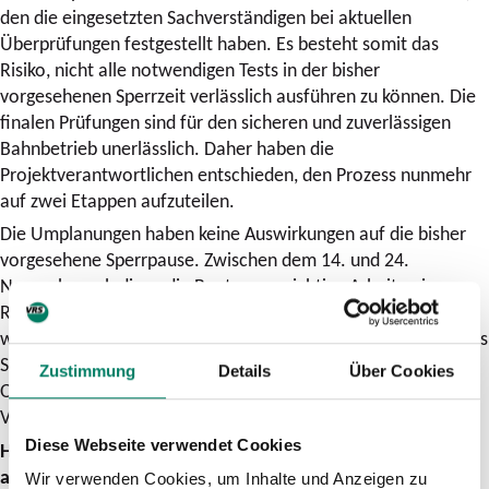
den die eingesetzten Sachverständigen bei aktuellen
Überprüfungen festgestellt haben. Es besteht somit das
Risiko, nicht alle notwendigen Tests in der bisher
vorgesehenen Sperrzeit verlässlich ausführen zu können. Die
finalen Prüfungen sind für den sicheren und zuverlässigen
Bahnbetrieb unerlässlich. Daher haben die
Projektverantwortlichen entschieden, den Prozess nunmehr
auf zwei Etappen aufzuteilen.
Die Umplanungen haben keine Auswirkungen auf die bisher
vorgesehene Sperrpause. Zwischen dem 14. und 24.
November erledigen die Bauteams wichtige Arbeiten im
Rahmen der 2. Baustufe des Stellwerks und setzen diese in
wesentlichen Teilen um. Dazu zählen neben der Behebung des
Softwarefehlers insbesondere Maßnahmen an der
Zustimmung
Details
Über Cookies
Oberbautechnik, an Weichen, Oberleitungen, aber auch
Vorbereitungen zur Bahnsteigverlängerung.
Diese Webseite verwendet Cookies
Hauptbahnhof ab 24. November wieder an Zugverkehr
angebunden
Wir verwenden Cookies, um Inhalte und Anzeigen zu