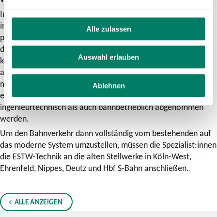
Im Eisenbahnknoten Köln sind täglich über 1.300 Zugfahrten
im Fern- und Regionalverkehr unterwegs. Diese Züge
Alle zulassen
passieren auf ihrem Weg unzählige Weichen und Signale. All
das stellt die DB mit dem ESTW in der 2. Baustufe technisch
Auswahl erlauben
komplett auf neue Füße. Alle installierten Anlagen, darunter
allein 176 neue Signale und 11 Signalbrücken/-ausleger,
müssen für die Inbetriebnahme zunächst aufwändig
Ablehnen
eingemessen, in Betrieb gesetzt und sowohl
ingenieurtechnisch als auch bahnbetrieblich abgenommen
werden.
Um den Bahnverkehr dann vollständig vom bestehenden auf
das moderne System umzustellen, müssen die Spezialist:innen
die ESTW-Technik an die alten Stellwerke in Köln-West,
Ehrenfeld, Nippes, Deutz und Hbf S-Bahn anschließen.
ALLE ANZEIGEN