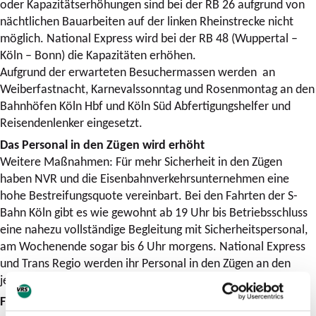
oder Kapazitätserhöhungen sind bei der RB 26 aufgrund von
nächtlichen Bauarbeiten auf der linken Rheinstrecke nicht
möglich. National Express wird bei der RB 48 (Wuppertal –
Köln – Bonn) die Kapazitäten erhöhen.
Aufgrund der erwarteten Besuchermassen werden an
Weiberfastnacht, Karnevalssonntag und Rosenmontag an den
Bahnhöfen Köln Hbf und Köln Süd Abfertigungshelfer und
Reisendenlenker eingesetzt.
Das Personal in den Zügen wird erhöht
Weitere Maßnahmen: Für mehr Sicherheit in den Zügen
haben NVR und die Eisenbahnverkehrsunternehmen eine
hohe Bestreifungsquote vereinbart. Bei den Fahrten der S-
Bahn Köln gibt es wie gewohnt ab 19 Uhr bis Betriebsschluss
eine nahezu vollständige Begleitung mit Sicherheitspersonal,
am Wochenende sogar bis 6 Uhr morgens. National Express
und Trans Regio werden ihr Personal in den Zügen an den
jecken Tagen aufstocken.
Fahrgastinformation im Internet, übers Smartphone und