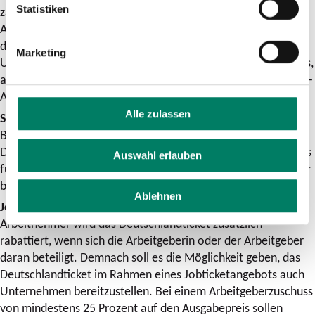
Statistiken
zahlen müssen. Katrin Bünten, Leiterin Tarif und Vertrieb des
Aachener Verkehrsverbundes (AVV), ergänzt: "Wir haben in
den letzten Monaten mit allen Partnern im AVV an der
Marketing
Umsetzung des Deutschlandtickets gearbeitet und freuen uns,
auch den zahlreichen Studierenden ein Upgrade in der naveo-
App zum Start im Mai anbieten zu können."
Alle zulassen
Sozialticket:
Nordrhein-Westfalen prüft, wie andere
Bundesländer auch, die Einführung eines Sozialtarifs zum
Deutschlandticket in den nächsten Monaten. "Mobilität muss
Auswahl erlauben
für alle einfacher und besser werden und vor allem bezahlbar
bleiben", sagte Minister Krischer.
Ablehnen
Jobtickets:
Als weiteren Anreiz für Arbeitnehmerinnen und
Arbeitnehmer wird das Deutschlandticket zusätzlich
rabattiert, wenn sich die Arbeitgeberin oder der Arbeitgeber
daran beteiligt. Demnach soll es die Möglichkeit geben, das
Deutschlandticket im Rahmen eines Jobticketangebots auch
Unternehmen bereitzustellen. Bei einem Arbeitgeberzuschuss
von mindestens 25 Prozent auf den Ausgabepreis sollen