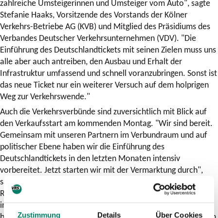
zahlreiche Umsteigerinnen und Umsteiger vom Auto", sagte
Stefanie Haaks, Vorsitzende des Vorstands der Kölner
Verkehrs-Betriebe AG (KVB) und Mitglied des Präsidiums des
Verbandes Deutscher Verkehrsunternehmen (VDV). "Die
Einführung des Deutschlandtickets mit seinen Zielen muss uns
alle aber auch antreiben, den Ausbau und Erhalt der
Infrastruktur umfassend und schnell voranzubringen. Sonst ist
das neue Ticket nur ein weiterer Versuch auf dem holprigen
Weg zur Verkehrswende."
Auch die Verkehrsverbünde sind zuversichtlich mit Blick auf
den Verkaufsstart am kommenden Montag. "Wir sind bereit.
Gemeinsam mit unseren Partnern im Verbundraum und auf
politischer Ebene haben wir die Einführung des
Deutschlandtickets in den letzten Monaten intensiv
vorbereitet. Jetzt starten wir mit der Vermarktung durch",
sagte José Luis Castrillo, Vorstand Verkehrsverbund Rhein-
Ruhr. "Unsere Bestandskundinnen und -kunden sind
informiert und auch Neukundinnen und -kunden können sich
bereits jetzt in den Apps für einen Kauf registrieren. Nach den
Zustimmung
Details
Über Cookies