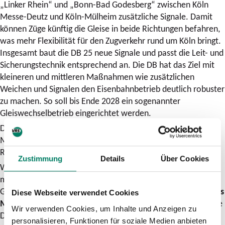
„Linker Rhein“ und „Bonn-Bad Godesberg“ zwischen Köln
Messe-Deutz und Köln-Mülheim zusätzliche Signale. Damit
können Züge künftig die Gleise in beide Richtungen befahren,
was mehr Flexibilität für den Zugverkehr rund um Köln bringt.
Insgesamt baut die DB 25 neue Signale und passt die Leit- und
Sicherungstechnik entsprechend an. Die DB hat das Ziel mit
kleineren und mittleren Maßnahmen wie zusätzlichen
Weichen und Signalen den Eisenbahnbetrieb deutlich robuster
zu machen. So soll bis Ende 2028 ein sogenannter
Gleiswechselbetrieb eingerichtet werden.
Die Investitionen für diese Verbesserungen von knapp 22
Millionen Euro trägt im Wesentlichen das Land NRW im
Rahmen des
Maßnahmenpaket „Robustes Netz“
.
Zustimmung
Details
Über Cookies
Während der Bauarbeiten ist kein Bahnbetrieb möglich und
macht eine Sperrung des Kölner Hbf (bis auf die S-Bahn-
Gleise) erforderlich: von
Sonntag, 23. Februar, 16:25 Uhr, bis
Diese Webseite verwendet Cookies
Montag, 24. Februar, 4:25 Uhr
. Während dieser Zeit baut die
Wir verwenden Cookies, um Inhalte und Anzeigen zu
DB neue Kabelkanäle, Kabelschächte und Gleisquerungen.
personalisieren, Funktionen für soziale Medien anbieten