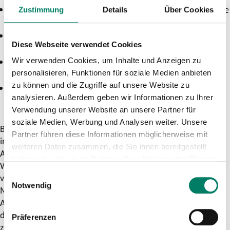
Donnerstag, 21. bis Montag, 25. Mai 2020
auf der Strecke
Zustimmung
Details
Über Cookies
zwischen Troisdorf und Königswinter/Rhöndorf
Samstag, 30. Mai bis Dienstag, 2. Juni 2020
zwischen
Diese Webseite verwendet Cookies
Troisdorf und Königswinter
Wir verwenden Cookies, um Inhalte und Anzeigen zu
Samstag, 6. bis Montag, 8. Juni 2020
, zwischen Troisdorf
personalisieren, Funktionen für soziale Medien anbieten
und Königswinter
zu können und die Zugriffe auf unsere Website zu
Samstag, 20. Juni bis Montag, 13. Juli 2020
jeweils
analysieren. Außerdem geben wir Informationen zu Ihrer
samstags und sonntags zwischen Troisdorf und
Verwendung unserer Website an unsere Partner für
Königswinter/Rhöndorf
soziale Medien, Werbung und Analysen weiter. Unsere
Bauschwerpunkt der im Mai beginnenden Bauarbeiten liegen
Partner führen diese Informationen möglicherweise mit
in Friedrich-Willhelmshütte, an der Siegbrücke, in Sankt
weiteren Daten zusammen, die Sie ihnen bereitgestellt
Augustin Menden und Bonn. Am Bahnhof Friedrich-
haben oder die sie im Rahmen Ihrer Nutzung der Dienste
Wilhelmshütte werden zunächst die Bestandsgleise
gesammelt haben.
Einwilligungsauswahl
verschwenkt, damit der Bau weiterer Gleise sowie des
Notwendig
Mittelbahnsteigs erfolgen kann. Parallel erfolgen
Anpassungen der Fußgängerunterführung. Über die Sieg baut
die DB neben der vorhandenen Eisenbahnbrücke eine
Präferenzen
zusätzliche Brücke, um mehr Kapazität zu schaffen. Damit