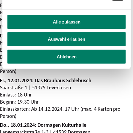
Einlass: 14 Uhr
Beginn: 15 Uhr
Einlasskarten: Ab 14.12.2023, 17 Uhr (max. 4 Karten pro
Alle zulassen
Person)
Do., 11.01.2024: Café Bistro Picasso
Auswahl erlauben
Hauptstr. 246 | 51303 Rösrath
Einlass: 18 Uhr
Beginn: 19.30 Uhr
Ablehnen
Einlasskarten: Ab 14.12.2023, 17 Uhr (max. 4 Karten pro
Person)
Fr., 12.01.2024: Das Brauhaus Schlebusch
Saarstraße 1 | 51375 Leverkusen
Einlass: 18 Uhr
Beginn: 19.30 Uhr
Einlasskarten: Ab 14.12.2024, 17 Uhr (max. 4 Karten pro
Person)
Do., 18.01.2024: Dormagen Kulturhalle
Langemarckstraße 1-3 | 41539 Dormagen