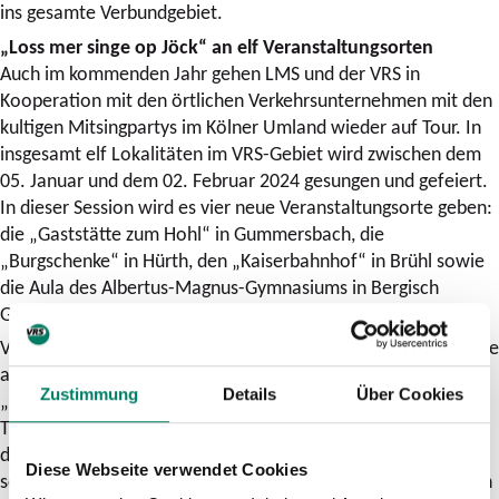
ins gesamte Verbundgebiet.
„Loss mer singe op Jöck“ an elf Veranstaltungsorten
Auch im kommenden Jahr gehen LMS und der VRS in
Kooperation mit den örtlichen Verkehrsunternehmen mit den
kultigen Mitsingpartys im Kölner Umland wieder auf Tour. In
insgesamt elf Lokalitäten im VRS-Gebiet wird zwischen dem
05. Januar und dem 02. Februar 2024 gesungen und gefeiert.
In dieser Session wird es vier neue Veranstaltungsorte geben:
die „Gaststätte zum Hohl“ in Gummersbach, die
„Burgschenke“ in Hürth, den „Kaiserbahnhof“ in Brühl sowie
die Aula des Albertus-Magnus-Gymnasiums in Bergisch
Gladbach.
VRS-Geschäftsführer Dr. Norbert Reinkober freut sich über die
anhaltende Beliebtheit von „Loss mer singe op Jöck“:
Zustimmung
Details
Über Cookies
„Mittlerweile sind die Einsingabende schon zu einer richtigen
Tradition für viele unserer Fahrgäste geworden. Das zeigt,
dass unser Engagement bei den Jecken gut ankommt. Es ist
Diese Webseite verwendet Cookies
schön zu sehen, dass sie mit den öffentlichen Verkehrsmitteln