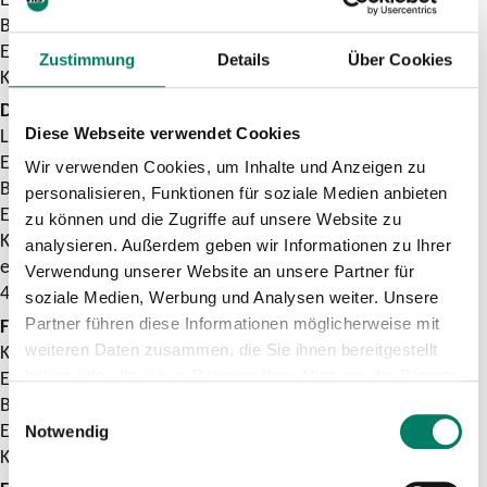
Beginn: 19.30 Uhr
Einlasskarten: ab 12. Dezember 2024, 17 Uhr (max. vier
Zustimmung
Details
Über Cookies
Karten pro Person)
Donnerstag, 30. Januar 2025: Dormagen Kulturhalle
Langemarckstraße 1-3 | 41539 Dormagen
Diese Webseite verwendet Cookies
Einlass: 18 Uhr
Wir verwenden Cookies, um Inhalte und Anzeigen zu
Beginn: 19.30 Uhr
personalisieren, Funktionen für soziale Medien anbieten
Einlasskarten: ab 12. Dezember 2024, 16 Uhr (max. vier
zu können und die Zugriffe auf unsere Website zu
Karten pro Person)
analysieren. Außerdem geben wir Informationen zu Ihrer
erhältlich bei: Sanitätshaus Salgert | Kölner Straße 151-153 |
Verwendung unserer Website an unsere Partner für
41539 Dormagen
soziale Medien, Werbung und Analysen weiter. Unsere
Freitag, 31. Januar 2025: Wirtshaus am Bock
Partner führen diese Informationen möglicherweise mit
Konrad-Adenauer-Platz 2 | 51465 Bergisch Gladbach
weiteren Daten zusammen, die Sie ihnen bereitgestellt
Einlass: 18 Uhr
haben oder die sie im Rahmen Ihrer Nutzung der Dienste
Beginn: 19.30 Uhr
gesammelt haben.
Einwilligungsauswahl
Einlasskarten: ab 12. Dezember 2024, 17 Uhr (max. vier
Notwendig
Karten pro Person)