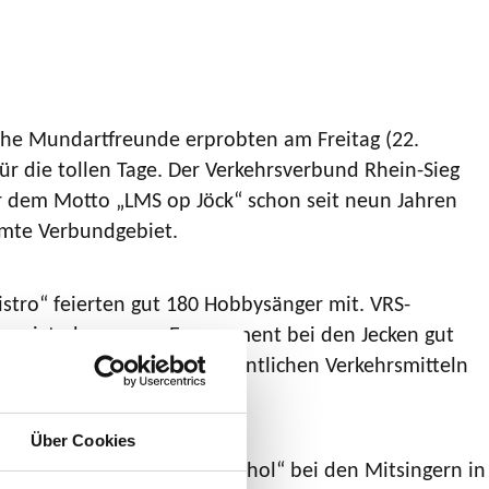
che Mundartfreunde erprobten am Freitag (22.
für die tollen Tage. Der Verkehrsverbund Rhein-Sieg
er dem Motto „LMS op Jöck“ schon seit neun Jahren
amte Verbundgebiet.
istro“ feierten gut 180 Hobbysänger mit. VRS-
Das zeigt, dass unser Engagement bei den Jecken gut
Jecken kommen mit den öffentlichen Verkehrsmitteln
Über Cookies
t ihrem Hit „Nie mehr Alkohol“ bei den Mitsingern in