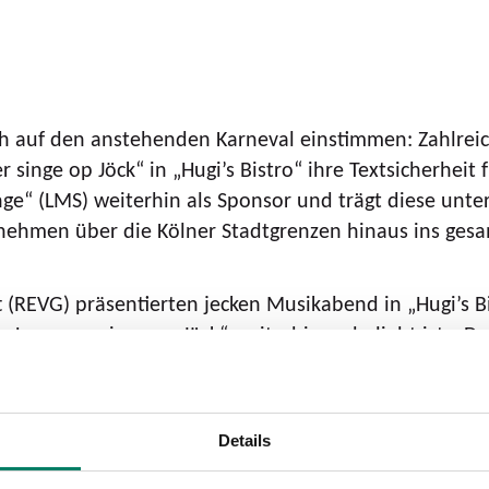
ch auf den anstehenden Karneval einstimmen: Zahlrei
singe op Jöck“ in „Hugi’s Bistro“ ihre Textsicherheit 
nge“ (LMS) weiterhin als Sponsor und trägt diese unt
nehmen über die Kölner Stadtgrenzen hinaus ins ges
 (REVG) präsentierten jecken Musikabend in „Hugi’s B
s „Loss mer singe op Jöck“ weiterhin so beliebt ist: „
erstützung der Mitsingabende sehr viel Sinn. Viele 
en wieder mit Bus und Bahn sicher nach Hause.“
Details
ern auch die „Etappensieger“: Die „Paveier“ kamen mi