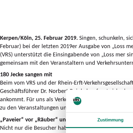
Kerpen/Köln, 25. Februar 2019.
Singen, schunkeln, si
Februar) bei der letzten 2019er Ausgabe von „Loss mer 
(VRS) unterstützt die Einsingabende von „Loss mer si
gemeinsam mit den Veranstaltern und Verkehrsunter
180 Jecke sangen mit
Beim vom VRS und der Rhein-Erft-Verkehrsgesellschaft
Geschäftsführer Dr. Norbert Reinkober freut sich, das
ankommt. Für uns als Verkehrsverbund macht eine Unt
zu den Veranstaltungen und fahren nach dem Einsing
„Paveier“ vor „Räuber“ und „Klüngelköpp“
Zustimmung
Nicht nur die Besucher haben Grund zur Freude, sond