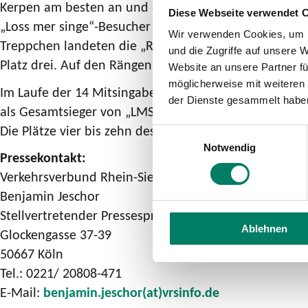
Kerpen am besten an und erhielten 528 Punkte. Zum 
Diese Webseite verwendet 
„Loss mer singe“-Besucher ihre sechs liebsten Titel 
Wir verwenden Cookies, um I
Treppchen landeten die „Räuber“ („Immer wenn ich a
und die Zugriffe auf unsere 
Platz drei. Auf den Rängen vier bis zehn folgen „Kasall
Website an unsere Partner fü
möglicherweise mit weiteren
Im Laufe der 14 Mitsingabende gab es ein enges Renn
der Dienste gesammelt habe
als Gesamtsieger von „LMS op Jöck 2019“ fest. Auf di
Die Plätze vier bis zehn des Gesamtrankings belegen: „
Einwilligungsauswahl
Notwendig
Pressekontakt:
Verkehrsverbund Rhein-Sieg GmbH
Benjamin Jeschor
Stellvertretender Pressesprecher
Ablehnen
Glockengasse 37-39
50667 Köln
Tel.: 0221/ 20808-471
E-Mail:
benjamin.jeschor(at)vrsinfo.de