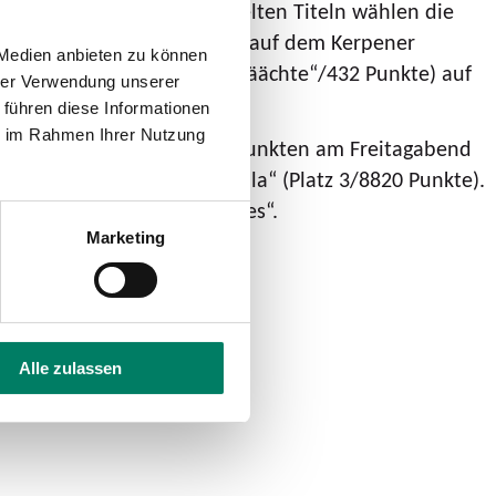
ten und vom Band abgespielten Titeln wählen die
und sechs Punkte. Ebenfalls auf dem Kerpener
 Medien anbieten zu können
die „Klüngelköpp“ („1000 Näächte“/432 Punkte) auf
hrer Verwendung unserer
hes“ und „Cat Ballou“.
 führen diese Informationen
ie im Rahmen Ihrer Nutzung
en die „Paveier“ mit 9450 Punkten am Freitagabend
 2/9113 Punkte) und „Kasalla“ (Platz 3/8820 Punkte).
Fiasko“ und die „Beer Bitches“.
Marketing
Alle zulassen