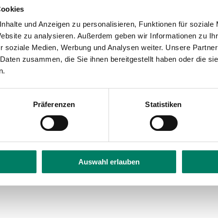
Prinzip der Veranstaltungen: Von 20 vorab ausgesuch
Cookies
aus. Deren Interpreten erhalten dafür zwischen einem 
nhalte und Anzeigen zu personalisieren, Funktionen für soziale
n ming Heimat denk“/503 Punkte) auf Platz zwei und 
Website zu analysieren. Außerdem geben wir Informationen zu I
a“, „Miljö“, „Querbeat“, „Brings“, „Höhner“, „Beer Bitc
r soziale Medien, Werbung und Analysen weiter. Unsere Partner
 Daten zusammen, die Sie ihnen bereitgestellt haben oder die s
en zwischen den drei Erstplatzierten: Am Ende stand
n.
e Gesamtränge schafften es dahinter „Querbeat“ (Platz
Klüngelköpp“, „Miljö“, „Räuber“, „Höhner“, „Brings“, „
Präferenzen
Statistiken
Auswahl erlauben