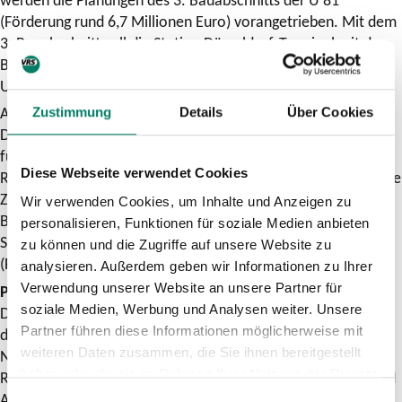
(Förderung rund 6,7 Millionen Euro) vorangetrieben. Mit dem
3. Bauabschnitt soll die Station Düsseldorf-Terminal mit dem
Bahnhof Flughafen verbunden werden, sodass ein direkter
Umstieg von der Stadtbahn in die Züge des SPNV möglich ist.
Auch Machbarkeitsstudien werden gefördert. Die
Zustimmung
Details
Über Cookies
Durchführung einer Machbarkeitsstudie dient als Grundlage
für die nachfolgenden Planungsphasen. So werden bei der
Diese Webseite verwendet Cookies
Rheinbahn AG mögliche Kapazitätssteigerungen durch längere
Züge (Förderung 216.000 Euro) untersucht und im Rheinisch-
Wir verwenden Cookies, um Inhalte und Anzeigen zu
Bergischen Kreis eine Verlängerung der bestehenden
personalisieren, Funktionen für soziale Medien anbieten
Stadtbahnlinien 3 und 18 aus dem Kölner Stadtgebiet
zu können und die Zugriffe auf unsere Website zu
(Förderung 135.000 Euro).
analysieren. Außerdem geben wir Informationen zu Ihrer
Verwendung unserer Website an unsere Partner für
Planungsvorrat für Schienenprojekte
soziale Medien, Werbung und Analysen weiter. Unsere
Das Ministerium für Umwelt, Naturschutz und Verkehr hat
Partner führen diese Informationen möglicherweise mit
den Zweckverbänden Nahverkehr Rheinland (NVR) und
weiteren Daten zusammen, die Sie ihnen bereitgestellt
Nahverkehr Westfalen-Lippe (NWL), dem Verkehrsverbund
haben oder die sie im Rahmen Ihrer Nutzung der Dienste
Rhein-Ruhr (VRR) und den Bezirksregierungen Düsseldorf und
gesammelt haben.
Arnsberg entsprechende Fördererlasse in der Gesamthöhe
Einwilligungsauswahl