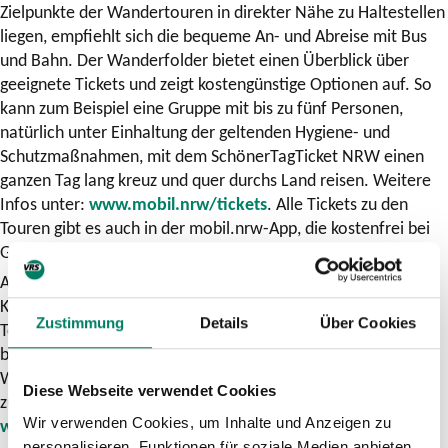
Zielpunkte der Wandertouren in direkter Nähe zu Haltestellen
liegen, empfiehlt sich die bequeme An- und Abreise mit Bus
und Bahn. Der Wanderfolder bietet einen Überblick über
geeignete Tickets und zeigt kostengünstige Optionen auf. So
kann zum Beispiel eine Gruppe mit bis zu fünf Personen,
natürlich unter Einhaltung der geltenden Hygiene- und
Schutzmaßnahmen, mit dem SchönerTagTicket NRW einen
ganzen Tag lang kreuz und quer durchs Land reisen. Weitere
Infos unter:
www.mobil.nrw/tickets
. Alle Tickets zu den
Touren gibt es auch in der mobil.nrw-App, die kostenfrei bei
GooglePlay und im App Store erhältlich ist.
Ab Anfang Juni ist der kostenlose Wanderfolder in den
Kundencentern der Verkehrsunternehmen in NRW sowie in
Zustimmung
Details
Über Cookies
Tourist-Informationen und Fahrkarten-Vertriebsstellen und
bei Wandervereinen erhältlich. Alle Touren, nützliche
Wanderinformationen sowie Kartenmaterial und der Folder
Diese Webseite verwendet Cookies
zum Ausdrucken stehen außerdem online zur Verfügung:
Wir verwenden Cookies, um Inhalte und Anzeigen zu
www.mobil.nrw/entdecken
.
personalisieren, Funktionen für soziale Medien anbieten