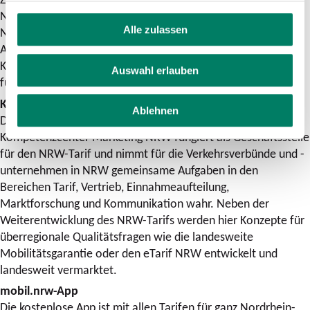
Nordrhein-Westfalen. Mit dem Ziel, das ÖPNV-Angebot in
Alle zulassen
Nordrhein-Westfalen weiter zu verbessern, setzen die
Akteure gemeinsam Tarif-, Marketing- und
Kommunikationsprojekte um. Federführende Geschäftsstelle
Auswahl erlauben
für die Aufgaben ist das Kompetenzcenter Marketing NRW.
Kompetenzcenter Marketing NRW
Ablehnen
Das beim Verkehrsverbund Rhein-Sieg angesiedelte
Kompetenzcenter Marketing NRW fungiert als Geschäftsstelle
für den NRW-Tarif und nimmt für die Verkehrsverbünde und -
unternehmen in NRW gemeinsame Aufgaben in den
Bereichen Tarif, Vertrieb, Einnahmeaufteilung,
Marktforschung und Kommunikation wahr. Neben der
Weiterentwicklung des NRW-Tarifs werden hier Konzepte für
überregionale Qualitätsfragen wie die landesweite
Mobilitätsgarantie oder den eTarif NRW entwickelt und
landesweit vermarktet.
mobil.nrw-App
Die kostenlose App ist mit allen Tarifen für ganz Nordrhein-