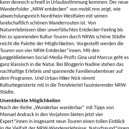
kann dennoch schnell in Urlaubsstimmung kommen: Der neue
Wanderfolder „NRW entdecken“ von mobil.nrw zeigt, wie
abwechslungsreich Nordrhein-Westfalen mit seinen
landschaftlich schönen Wanderrouten ist. Von
Naturerlebnissen über unverfälschtes Entdecker-Feeling bis
hin zu spannenden Kultur-Touren durch NRWs schöne Städte
reicht die Palette der Möglichkeiten. Vorgestellt werden die
Touren von vier NRW-Entdecker*innen. Mit den
junggebliebenen Social-Media-Profis Gina und Marcus geht es
ganz klassisch in die Natur. Bei Bloggerin Nadine stehen das
nachhaltige Erlebnis und spannende Familienabenteuer auf
dem Programm. Und Urban-Hiker Nick nimmt
Kulturbegeisterte mit in die Trendviertel faszinierender NRW-
Städte.
Unentdeckte Möglichkeiten
Nach der Reihe „Wunderbar wanderbar“ mit Tipps von
Manuel Andrack in den Vorjahren bieten jetzt vier
Expert*innen in insgesamt neun Touren einen tollen Einblick
in die Vielfalt der NRW-Wandererlebnisse. Naturfreund*innen