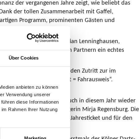
sonanz der vergangenen Jahre zeigt, wie beliebt das
 Dank der tollen Zusammenarbeit mit Gaffel,
roßartigen Programm, prominenten Gästen und
che Emotionen", sagt Sebastian Lenninghausen,
nsam mit dem VRS und allen Partnern ein echtes
Über Cookies
s Hauptevent, sondern auch den Zutritt zur im
ie Ticketkooperation „Ticket = Fahrausweis“.
 Medien anbieten zu können
hrer Verwendung unserer
. Das Publikum darf sich auch in diesem Jahr wieder
 führen diese Informationen
us Hürth“ und Titelverteidigerin Mirja Regensburg. Die
ie im Rahmen Ihrer Nutzung
nken ein VRS-Deutschland-Jahresticket und für den
ft des Events übernimmt erstmals der Kölner Darts-
Marketing