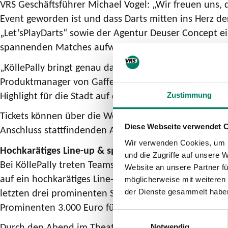
VRS Geschäftsführer Michael Vogel: „Wir freuen uns, d
Event geworden ist und dass Darts mitten ins Herz de
„Let’sPlayDarts“ sowie der Agentur Deuser Concept 
spannenden Matches aufwarten.“
„KöllePally bringt genau das zusammen, wofür Gaffel
Produktmanager von Gaffel. "Wir freuen uns, dass wi
Highlight für die Stadt auf die Beine stellen.“
Zustimmung
Tickets können über die Website
www.koellepally.de
Diese Webseite verwendet 
Anschluss stattfindenden Aftershow-Party. Zudem beste
Wir verwenden Cookies, um I
Hochkarätiges Line-up & spannende Matches
und die Zugriffe auf unsere 
Bei KöllePally treten Teams, bestehend aus einem Pr
Website an unsere Partner fü
auf ein hochkarätiges Line-up freuen. Mit dabei sind 
möglicherweise mit weiteren
letzten drei prominenten Starterplätze werden im La
der Dienste gesammelt habe
Prominenten 3.000 Euro für einen guten Zweck seine
Einwilligungsauswahl
Durch den Abend im Theater am Tanzbrunnen führt au
Notwendig