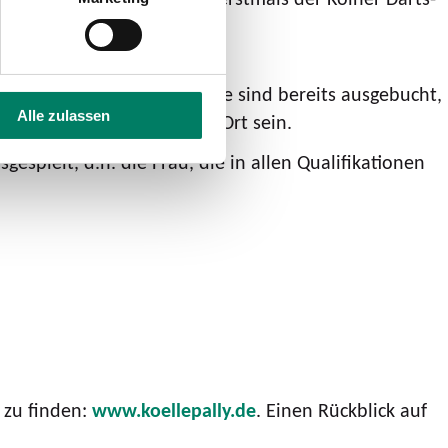
en ermittelt. Alle Turniere sind bereits ausgebucht,
Alle zulassen
ls zum Start um 19 Uhr vor Ort sein.
espielt, d.h. die Frau, die in allen Qualifikationen
 zu finden:
www.koellepally.de
. Einen Rückblick auf