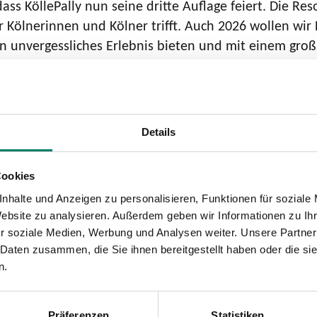
ass KöllePally nun seine dritte Auflage feiert. Die Re
r Kölnerinnen und Kölner trifft. Auch 2026 wollen wir
ein unvergessliches Erlebnis bieten und mit einem g
 steht: kölsche Lebensfreude, Gemeinschaft und ehrli
r dieses Event auch 2026 wieder begleiten und gemei
Details
bestellt werden. Jedes Ticket beinhaltet nicht nur da
Cookies
ht anlässlich von KöllePally (inkl. Aftershow-Party) d
nhalte und Anzeigen zu personalisieren, Funktionen für soziale
Website zu analysieren. Außerdem geben wir Informationen zu I
ominenten und einem Qualifikanten, gegeneinander an
r soziale Medien, Werbung und Analysen weiter. Unsere Partner
Eko Fresh, Ikke Hüftgold, Ausbilder Schmidt, „Dennis a
 Daten zusammen, die Sie ihnen bereitgestellt haben oder die s
ufe des Frühjahrs bekanntgegeben. Dem Siegerteam wi
n.
r Wahl.
ch in diesem Jahr Lukas Wachten. Die Schirmherrscha
Präferenzen
Statistiken