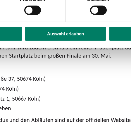
dabei sein wird.
eater am Tanzbrunnen werden in mehreren Vorentscheid
Auswahl erlauben
lassen. Diejenigen, die dies tun wollen, sollten jewei
m Jahr wird zudem erstmals ein reiner Frauenplatz ausg
inen Startplatz beim großen Finale am 30. Mai.
ße 37, 50674 Köln)
74 Köln)
z 1, 50667 Köln)
geben
us und den Abläufen sind auf der offiziellen Website