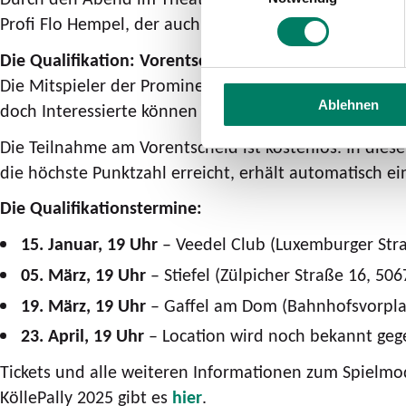
Profi Flo Hempel, der auch beim ersten Vorentscheid 
Die Qualifikation: Vorentscheide in Gaffel-Kneipen
Die Mitspieler der Prominenten für das Finale im Th
Ablehnen
doch Interessierte können sich auf Wartelisten setzen 
Die Teilnahme am Vorentscheid ist kostenlos. In diese
die höchste Punktzahl erreicht, erhält automatisch e
Die Qualifikationstermine:
15. Januar, 19 Uhr
– Veedel Club (Luxemburger Stra
05. März, 19 Uhr
– Stiefel (Zülpicher Straße 16, 506
19. März, 19 Uhr
– Gaffel am Dom (Bahnhofsvorplat
23. April, 19 Uhr
– Location wird noch bekannt ge
Tickets und alle weiteren Informationen zum Spielmod
KöllePally 2025 gibt es
hier
.