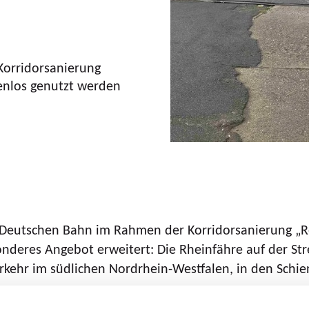
Korridorsanierung
enlos genutzt werden
utschen Bahn im Rahmen der Korridorsanierung „Rech
nderes Angebot erweitert: Die Rheinfähre auf der St
hr im südlichen Nordrhein-Westfalen, in den Schiene
der Bauphase eine zuverlässige und gleichzeitig flexi