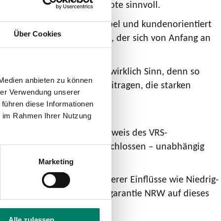
henden Bus- und Bahnangebote sinnvoll.
eiligten Akteure, wie flexibel und kundenorientiert
Über Cookies
 an den Betreiber der Fähre, der sich von Anfang an
ation zu unterstützen.“
hienenersatzverkehr macht wirklich Sinn, denn so
 Medien anbieten zu können
en. So können wir dazu beitragen, die starken
hrer Verwendung unserer
 führen diese Informationen
ie im Rahmen Ihrer Nutzung
ng ist ein gültiger Fahrausweis des VRS-
nd von der Integration ausgeschlossen – unabhängig
Marketing
und betrieblicher und äußerer Einflüsse wie Niedrig-
Grund findet die Mobilitätsgarantie NRW auf dieses
Alle zulassen