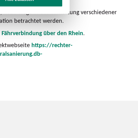
e, neue Wege in der Vernetzung verschiedener
ration betrachtet werden.
e Fährverbindung über den Rhein
.
jektwebseite
https://rechter-
ralsanierung.db-