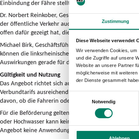
Einbindung der Fähre stellt einen integrativen Besta
Dr. Norbert Reinkober, Geschäftsführer von go.Rheinl
Zustimmung
der öffentliche Verkehr auch in herausfordernden Sit
offen dafür gezeigt hat, die von den Bauarbeiten betr
Diese Webseite verwendet 
Michael Birk, Geschäftsführer der Rheinfähre Königsw
Wir verwenden Cookies, um I
können die linksrheinischen Zugverbindungen am Bah
und die Zugriffe auf unsere 
Auswirkungen gerade für die Pendler*innen etwas er
Website an unsere Partner fü
möglicherweise mit weiteren
Gültigkeit und Nutzung
der Dienste gesammelt habe
Das Angebot richtet sich ausschließlich an Fußgänger
Verbundtarifs ausreichend; ein zusätzliches Fahrradti
Einwilligungsauswahl
davon, ob die Fahrerin oder der Fahrer über ein gültig
Notwendig
Für die Beförderung gelten grundsätzlich die Beförde
oder Hochwasser kann kein verlässlicher Fahrplan im
Angebot keine Anwendung.
Ablehnen