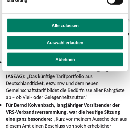
Marketing
Euskirchen GmbH (SVE) und Mitglied des VRS-
Beiratsvorstands:
„Bei der Erarbeitung des neuen
Gemeinschaftstarifs galt es, die Interessen der Fahrgäste in
Alle zulassen
den Metropolen mit den der Fahrgäste in ländlichen
Gebieten in Einklang zu bringen. Diesen Spagat halte ich für
gut gelungen und bin zuversichtlich, dass mehr Einfachheit
Auswahl erlauben
auch viele heutige Autonutzer*innen zum Umstieg
bewegen wird.“
Ablehnen
Joachim Adler, Bereichsleiter Finanzen und Vertrieb der
Aachener Straßenbahn und Energieversorgungs-AG
(ASEAG):
„Das künftige Tarifportfolio aus
Deutschlandticket, eezy.nrw und dem neuen
Gemeinschaftstarif bildet die Bedürfnisse aller Fahrgäste
ab – ob Viel- oder Gelegenheitsnutzer.“
Für Bernd Kolvenbach, langjähriger Vorsitzender der
VRS-Verbandsversammlung, war die heutige Sitzung
eine ganz besondere:
„Kurz vor meinem Ausscheiden aus
diesem Amt einen Beschluss von solch erheblicher