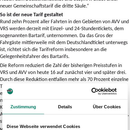
neuer Gemeinschaftstarif die dritte Säule.“
So ist der neue Tarif gestaltet
Rund zehn Prozent aller Fahrten in den Gebieten von AVV und
VRS werden derzeit mit Einzel- und 24-Stundentickets, dem
sogenannten Bartarif, unternommen. Da das Gros der
Fahrgäste mittlerweile mit dem Deutschlandticket unterwegs
ist, richtet sich die Tarifreform insbesondere an die
Gelegenheitsfahrer des Bartarifs.
Die Reform reduziert die Zahl der bisherigen Preisstufen in
VRS und AVV von heute 16 auf zunächst vier und später drei.
Durch diese Reduktion entfallen mehr als 70 Prozent einzelne
Tarifpositionen und machen die Tarifsystematik deutlich
einfacher und übersichtlicher. Noch einfacher wird es dann
nochmal in zwei Jahren, zum 01. Juni 2028, wenn auch die
Kurzstrecke wegfällt.
Zustimmung
Details
Über Cookies
Alle, die es bereits jetzt schon maximal einfach haben wollen,
steigen noch heute mit eezy.nrw in den ÖPNV ein.
Diese Webseite verwendet Cookies
Weitere Zitate