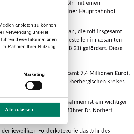
üstung der Stadtbahnen in Köln mit einem
ung der Eingangstüren im Kölner Hauptbahnhof
 Medien anbieten zu können
stehen vier neue Projekte an, die mit insgesamt
hrer Verwendung unserer
ien Ausbau von 107 Bushaltestellen im gesamten
 führen diese Informationen
ie im Rahmen Ihrer Nutzung
h und Düren – Heimbach (RB 21) gefördert. Diese
Städteregion Aachen (insgesamt 7,4 Millionen Euro),
Marketing
rg (1,7 Millionen Euro), des Oberbergischen Kreises
n Euro) vorgesehen.
. Die Umsetzung der Maßnahmen ist ein wichtiger
 so go.Rheinland-Geschäftsführer Dr. Norbert
Alle zulassen
r jeweiligen Förderkategorie das Jahr des