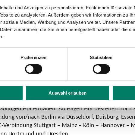
ll gesperrt. Betroffen davon sind neben den IC-/ICE-Ve
nhalte und Anzeigen zu personalisieren, Funktionen für soziale
Website zu analysieren. Außerdem geben wir Informationen zu I
l der Bauzeit ist auf der S-Bahnstrecke der
S 8/S 9
zwis
r soziale Medien, Werbung und Analysen weiter. Unsere Partner
 Daten zusammen, die Sie ihnen bereitgestellt haben oder die s
troffenen
Nahverkehrslinien
Ersatzbusse zum Einsatz,
n.
nde und Eisenbahnverkehrsunternehmen wie üblich auf
. Die Busse sind in unterschiedlichen Takten von zeh
Präferenzen
Statistiken
mung mit den Aufgabenträgern einheitliche Qualitäts
s kommen aktuell bei der Generalsanierung der Strec
Hagen – Wuppertal – Köln. Dazu gehören unter anderem
er WLAN an Bord verfügen.
Auswahl erlauben
 grundsätzlich zwischen Köln und Dortmund via Düss
d Solingen Hbf entfallen. Ab Hagen Hbf bestehen noch
indung von/nach Berlin via Düsseldorf, Duisburg, Esse
IC-Verbindung Stuttgart – Mainz – Köln – Hannover –
chen Dortmund und Dresden.