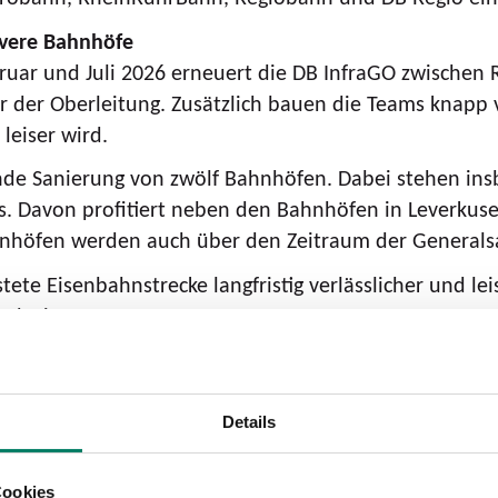
ivere Bahnhöfe
ruar und Juli 2026 erneuert die DB InfraGO zwischen
r der Oberleitung. Zusätzlich bauen die Teams knapp 
leiser wird.
nde Sanierung von zwölf Bahnhöfen. Dabei stehen ins
kus. Davon profitiert neben den Bahnhöfen in Leverk
höfen werden auch über den Zeitraum der Generalsan
stete Eisenbahnstrecke langfristig verlässlicher und 
reduzieren.
 im Fernverkehr
 Abstimmung mit den Aufgabenträgern und den betrof
eitet. Dabei setzt die DB auch auf die Erfahrungen 
Details
Cookies
, Wuppertal und Köln ist während abwechselnder Voll