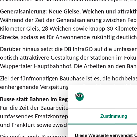
Generalsanierung: Neue Gleise, Weichen und attrakt
Während der Zeit der Generalsanierung zwischen Feb
Kilometer Gleis, 28 Weichen sowie knapp 30 Kilomete
Strecke, sodass es für Anwohnende zukünftig deutlich 
Darüber hinaus setzt die DB InfraGO auf die umfasse
optisch attraktivere Gestaltung der Stationen im Fo
Wuppertaler Hauptbahnhof. Die Arbeiten an den Bahn
Ziel der fünfmonatigen Bauphase ist es, die hochbela
einhergehende Verspätungen sollen sich so deutlich 
Busse statt Bahnen im Regionalverkehr, Umleitungen
Für die Zeit der Bauarbeiten hat die DB InfraGO in
umfassendes Ersatzkonzept für den Nahverkehr erarb
Zustimmung
und Frankfurt sowie zwischen Hamburg und Berlin.
Diese Webseite verwendet 
Die umfassende Sanierung der Strecke zwischen Hagen