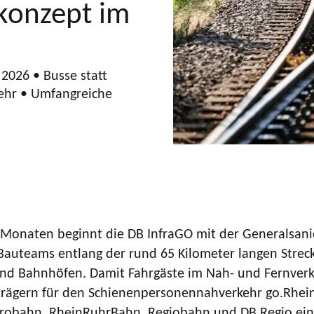
skonzept im
2026 • Busse statt
ehr • Umfangreiche
 Monaten beginnt die DB InfraGO mit der Generalsani
auteams entlang der rund 65 Kilometer langen Streck
und Bahnhöfen. Damit Fahrgäste im Nah- und Fernverk
trägern für den Schienenpersonennahverkehr go.Rhei
obahn, RheinRuhrBahn, Regiobahn und DB Regio ein le