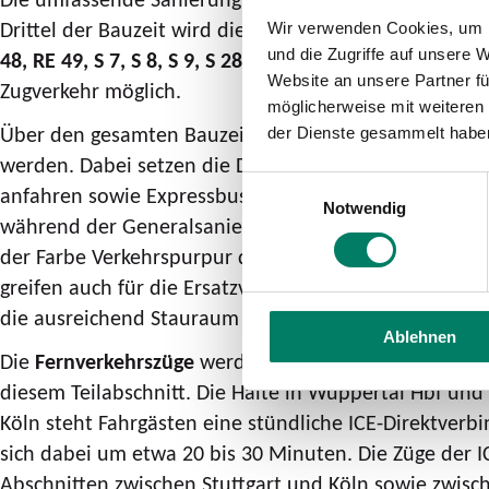
Drittel der Bauzeit wird die Strecke für alle Züge vo
Wir verwenden Cookies, um I
und die Zugriffe auf unsere 
48, RE 49, S 7, S 8, S 9, S 28 und S 68
. Rund zwei Dritte
Website an unsere Partner fü
Zugverkehr möglich.
möglicherweise mit weiteren
Über den gesamten Bauzeitraum kommen auf den be
der Dienste gesammelt habe
werden. Dabei setzen die DB sowie die Verkehrsverbü
Einwilligungsauswahl
anfahren sowie Expressbusse mit ausgewählten Halten
Notwendig
während der Generalsanierungen hat die DB in Abstim
der Farbe Verkehrspurpur definiert. Diese Standard
greifen auch für die Ersatzverkehre auf der Strecke 
die ausreichend Stauraum für Gepäck bieten und üb
Ablehnen
Die
Fernverkehrszüge
werden während der Bauarbeiten
diesem Teilabschnitt. Die Halte in Wuppertal Hbf un
Köln steht Fahrgästen eine stündliche ICE-Direktverb
sich dabei um etwa 20 bis 30 Minuten. Die Züge der 
Abschnitten zwischen Stuttgart und Köln sowie zwis