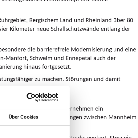
 Ruhrgebiet, Bergischem Land und Rheinland über 80
vier Kilometer neue Schallschutzwände entlang der
besondere die barrierefreie Modernisierung und eine
usen-Manfort, Schwelm und Ennepetal auch der
ierung hinaus fortgesetzt.
leistungsfähiger zu machen. Störungen und damit
fenen Eisenbahnverkehrsunternehmen ein
der bisherigen Generalsanierungen zwischen Mannheim
Über Cookies
- und Teilsperrungen der Strecke geplant. Etwa ein