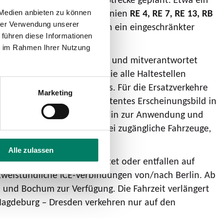
rbindungen die Nahverkehrslinien
RE 4, RE 7, RE 13, RB
 Medien anbieten zu können
hrer Verwendung unserer
chen Wuppertal und Hagen ein eingeschränkter
 führen diese Informationen
ie im Rahmen Ihrer Nutzung
 die von der DB koordiniert und mitverantwortet
 einen Mix aus Bussen, die alle Haltestellen
n bis 60 Minuten unterwegs. Für die Ersatzverkehre
Marketing
vorgaben sowie ein konsistentes Erscheinungsbild in
ke zwischen Hamburg und Berlin zur Anwendung und
 neuwertige und barrierefrei zugängliche Fahrzeuge,
Alle zulassen
eldorf und Essen umgeleitet oder entfallen auf
 zweistündliche ICE-Verbindungen von/nach Berlin. Ab
n und Bochum zur Verfügung. Die Fahrzeit verlängert
 Magdeburg – Dresden verkehren nur auf den