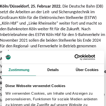
Köln/Düsseldorf, 25. Februar 2022.
Die Deutsche Bahn (DB)
setzt die Arbeiten an der Leit- und Sicherungstechnik im
Großraum Köln für die Elektronischen Stellwerke (ESTW)
„Köln Hbf“ und „Linke Rheinseite“ weiter fort und macht so
den Bahnknoten Köln weiter fit für die Zukunft. Nach
Inbetriebnahme des ESTW Köln Hbf für den S-Bahnverkehr im
November 2021 sollen die beiden Stellwerke bis Ende 2024
für den Regional- und Fernverkehr in Betrieb genommen
werden.
Auswirkungen für die Kunden:
Vom
2. März bis zunächst 1. April
kommt es zeit- und
Zustimmung
Details
Über Cookies
abschnittsweise in den Abendstunden,
zwischen 20 Uhr und 4
Uhr
, bei den Linien
RE 5, RE 6
,
RE 7
,
RE 8, RE 9, RE 22, RB 24,
RB 25, RB 27, RB 38, RB 48, S 6 und S 19
zu
Diese Webseite verwendet Cookies
Zug-/Teil-/Haltausfällen, Umleitungen und
Wir verwenden Cookies, um Inhalte und Anzeigen zu
Schienenersatzverkehr. Bitte beachten Sie vor Reiseantritt die
personalisieren, Funktionen für soziale Medien anbieten
Informationen in unseren Auskunftssystemen.
zu können und die Zugriffe auf unsere Website zu