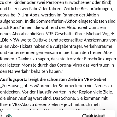
zu drei Kinder oder zwei Personen (Erwachsener oder Kind)
und bis zu zwei Fahrräder fahren. Zeitliche Beschränkungen,
etwa bei 9-Uhr-Abos, werden im Rahmen der Aktion
aufgehoben. In die Sommerferien-Aktion eingeschlossen sind
auch Kund*innen, die während des Aktionszeitraums ein
neues Abo abschließen. VRS-Geschäftsführer Michael Vogel:
„Die NRW-weite Gültigkeit und gegenseitige Anerkennung von
allen Abo-Tickets haben die Aufgabenträger, Verkehrsräume
und -unternehmen gemeinsam initiiert, um den treuen Abo-
Kunden »Danke« zu sagen, dass sie trotz der Einschränkungen
der letzten Monate durch das Corona-Virus das Vertrauen in
den Nahverkehr behalten haben.“
Ausflugsportal zeigt die schönsten Ziele im VRS-Gebiet
„Zu Hause gibt es während der Sommerferien viel Neues zu
entdecken. Vor der Haustür warten in der Region viele Ziele,
die einen Ausflug wert sind. Das Schöne: Sie kommen mit
Ihrem VRS-Abo zu diesen Zielen – jetzt mit noch mehr
Vorteilen“, sagt Michael Vogel. Wer sich für seine Ausflüge
Anregungen holen will, kann dies auf dem Ausflugsportal des