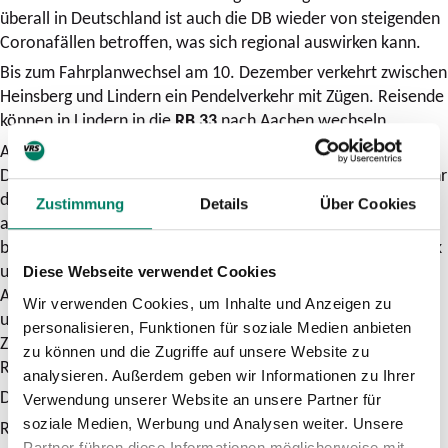
überall in Deutschland ist auch die DB wieder von steigenden
Coronafällen betroffen, was sich regional auswirken kann.
Bis zum Fahrplanwechsel am 10. Dezember verkehrt zwischen
Heinsberg und Lindern ein Pendelverkehr mit Zügen. Reisende
können in Lindern in die
RB 33
nach Aachen wechseln.
Ab dem 31. Oktober bis zum Fahrplanwechsel am 10.
Dezember wird der baustellenbedingte Schienenersatzverkehr
der S 6 zwischen Langenfeld und Leverkusen Chempark
Zustimmung
Details
Über Cookies
aufgrund der angespannten Personallage bei DB Regio NRW
bis Köln Mülheim verlängert. Zwischen Leverkusen Chempark
und Köln Worringen verkehrt die
S 6
im Stundentakt.
Diese Webseite verwendet Cookies
Alternativ können Fahrgäste, die auf dem Streckenabschnitt
Wir verwenden Cookies, um Inhalte und Anzeigen zu
unterwegs sind, die parallel verkehrende S 11 nutzen.
personalisieren, Funktionen für soziale Medien anbieten
Zwischen Essen HBF und Langenfeld verkehrt die S 6 im
zu können und die Zugriffe auf unsere Website zu
Regelbetrieb.
analysieren. Außerdem geben wir Informationen zu Ihrer
Die DB bittet ihre Fahrgäste ausdrücklich um Entschuldigung.
Verwendung unserer Website an unsere Partner für
soziale Medien, Werbung und Analysen weiter. Unsere
Reisende können sich über die Fahrplanauskunft
Partner führen diese Informationen möglicherweise mit