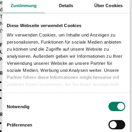
erhöhen die Aufenthalts- und Lebensqualität in Kommunen
Zustimmung
Details
Über Cookies
deutlich. Hier setzt unser »Fußverkehrs-Check NRW« an“, so
Theo Jansen, Geschäftsstellenleiter des Zukunftsnetz
Mobilität NRW mit Sitz beim Verkehrsverbund Rhein-Sieg
Diese Webseite verwendet Cookies
(VRS) in Köln.
Wir verwenden Cookies, um Inhalte und Anzeigen zu
personalisieren, Funktionen für soziale Medien anbieten
Folgende Kommunen führen im Jahr 2024 mit
zu können und die Zugriffe auf unsere Website zu
Unterstützung des Zukunftsnetz Mobilität NRW und des
analysieren. Außerdem geben wir Informationen zu Ihrer
Ministeriums einen „Fußverkehrs-Check NRW“ durch:
Verwendung unserer Website an unsere Partner für
soziale Medien, Werbung und Analysen weiter. Unsere
Rheinland:
Partner führen diese Informationen möglicherweise mit
Stadt Hennef
weiteren Daten zusammen, die Sie ihnen bereitgestellt
Stadt Leverkusen
haben oder die sie im Rahmen Ihrer Nutzung der Dienste
Gemeinde Morsbach
gesammelt haben.
Einwilligungsauswahl
Notwendig
Rhein-Ruhr:
Stadt Dinslaken
Präferenzen
Stadt Oberhausen