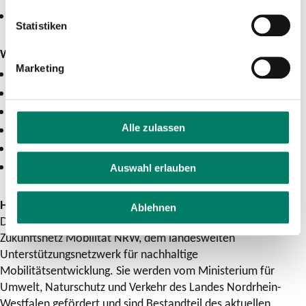
Stadt Wuppertal
Statistiken
Westfalen-Lippe:
Marketing
Stadt Ahlen
Stadt Emsdetten
Stadt Horn-Bad Meinberg
Alle zulassen
Stadt Löhne
Stadt Lüdinghausen
Stadt Netphen
Auswahl erlauben
Hintergrund
Ablehnen
Die „Fußverkehrs-Checks NRW“ sind ein Angebot des
Zukunftsnetz Mobilität NRW, dem landesweiten
Unterstützungsnetzwerk für nachhaltige
Mobilitätsentwicklung. Sie werden vom Ministerium für
Umwelt, Naturschutz und Verkehr des Landes Nordrhein-
Westfalen gefördert und sind Bestandteil des aktuellen