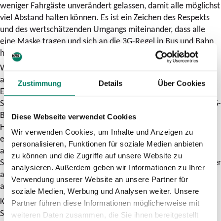
weniger Fahrgäste unverändert gelassen, damit alle möglichst
viel Abstand halten können. Es ist ein Zeichen des Respekts
und des wertschätzenden Umgangs miteinander, dass alle
eine Maske tragen und sich an die 3G-Regel in Bus und Bahn
halten.“
Wer keinen 3G-Nachweis vorlegen kann, muss das Fahrzeug
am nächsten Halt verlassen und mit einem Bußgeld von 250
Zustimmung
Details
Über Cookies
Euro rechnen. Die 3G-Pflicht gilt in allen Bussen, Straßen-,
Stadt- und U-Bahnen sowie in Fern- und Nahverkehrszügen (S-
Bahn, Regionalbahn, Regionalexpress). An Bahnsteigen,
Diese Webseite verwendet Cookies
Haltestellen und in Gebäuden ist kein 3G-Nachweis
Wir verwenden Cookies, um Inhalte und Anzeigen zu
erforderlich. Als getestet gelten Fahrgäste, die einen
personalisieren, Funktionen für soziale Medien anbieten
amtlichen negativen Antigen-Schnelltest (nicht älter als 24
zu können und die Zugriffe auf unsere Website zu
Stunden) oder einen amtlichen negativen PCR-Test (nicht älter
analysieren. Außerdem geben wir Informationen zu Ihrer
als 48 Stunden) vorzeigen können. Selbsttests werden nicht
Verwendung unserer Website an unsere Partner für
anerkannt.
soziale Medien, Werbung und Analysen weiter. Unsere
Kinder bis zum sechsten Lebensjahr sowie Schülerinnen und
Partner führen diese Informationen möglicherweise mit
Schüler aller Schulformen sind von der 3G-Regel
weiteren Daten zusammen, die Sie ihnen bereitgestellt