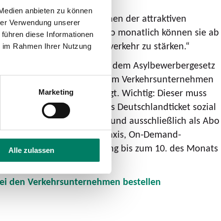
 Medien anbieten zu können
ckets für Jedermann mit denen der attraktiven
hrer Verwendung unserer
r günstigen Preis von 39 Euro monatlich können sie ab
 führen diese Informationen
schwacher Personen am Nahverkehr zu stärken.“
ie im Rahmen Ihrer Nutzung
hngeld, Regelleistungen nach dem Asylbewerbergesetz
ns ab Mitte November bei ihrem Verkehrsunternehmen
r den Start des Abos benötigt. Wichtig: Dieser muss
Marketing
z im VRS-Gebiet haben. Das Deutschlandticket sozial
(nicht übertragbares) Ticket und ausschließlich als Abo
r Nutzung von Anrufsammeltaxis, On-Demand-
n. Hierfür muss die Kündigung bis zum 10. des Monats
Alle zulassen
ei den Verkehrsunternehmen bestellen