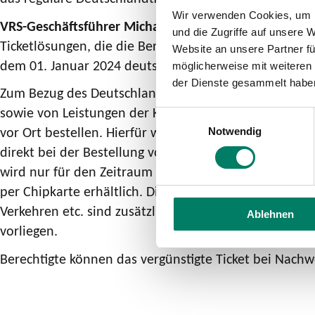
Wir verwenden Cookies, um I
VRS-Geschäftsführer Michael Vogel:
„Das Deutschlandt
und die Zugriffe auf unsere 
Ticketlösungen, die die Berechtigten bereits seit vi
Website an unsere Partner fü
dem 01. Januar 2024 deutschlandweit den Nahverkehr 
möglicherweise mit weiteren
der Dienste gesammelt habe
Zum Bezug des Deutschlandticket sozial berechtigt s
sowie von Leistungen der Kriegsopferfürsorge. Berec
Einwilligungsauswahl
vor Ort bestellen. Hierfür wird ein gültiger Berechti
Notwendig
direkt bei der Bestellung vorgelegt/eingereicht werd
wird nur für den Zeitraum ausgestellt, in dem der Bere
per Chipkarte erhältlich. Die Mitnahme von Personen
Verkehren etc. sind zusätzlich zu entrichten. Das De
Ablehnen
vorliegen.
Berechtigte können das vergünstigte Ticket bei Nach