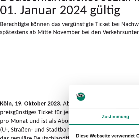
01. Januar 2024 gültig
Berechtigte können das vergünstigte Ticket bei Nachw
spätestens ab Mitte November bei den Verkehrsunte
Köln, 19. Oktober 2023.
Ab dem 01. Januar 2024 werd
preisgünstiges Ticket für jene Fahrgäste anbieten, di
Zustimmung
pro Monat und ist als Abonnement erhältlich. Sein*e
(U-, Straßen- und Stadtbahnen, Busse sowie Regionale
Diese Webseite verwendet 
das reguläre Deutschlandticket auch, nicht im Fernver