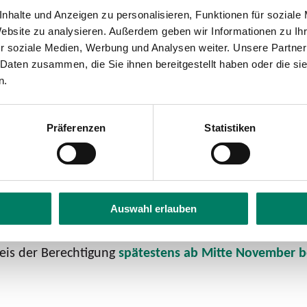
nhalte und Anzeigen zu personalisieren, Funktionen für soziale
icket sozial verbindet die Vorteile des Deutschlandti
Website zu analysieren. Außerdem geben wir Informationen zu I
elen Jahren aus dem Verbundtarif kennen: Zu einem seh
r soziale Medien, Werbung und Analysen weiter. Unsere Partner
nutzen. Das bietet die Chance, die Teilhabe sozial 
 Daten zusammen, die Sie ihnen bereitgestellt haben oder die s
n.
ind Empfänger*innen von Bürgergeld, Sozialhilfe, Wo
htigte können das Deutschlandticket sozial späteste
gungsnachweis (Köln-Pass, Bonn-Ausweis, MobilPass) fü
Präferenzen
Statistiken
en. Zudem muss der/die Ticket-Inhaber*in den Wohnsit
chtigungsnachweis gültig ist. Es ist ein persönliches 
 oder einem Fahrrad ist nicht möglich. Zuschläge zu
utschlandticket sozial kann monatlich gekündigt werde
Auswahl erlauben
weis der Berechtigung
spätestens ab Mitte November b