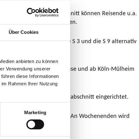
uli. Auf dem Streckenabschnitt können Reisende u.a.
he weitere Nahverkehrslinien.
Über Cookies
 RE 5 und RE 19 bzw. die S 3 und die S 9 alternativ
 Medien anbieten zu können
m verkehren weiter Ersatzbusse und ab Köln-Mülheim
hrer Verwendung unserer
 aus.
 führen diese Informationen
ie im Rahmen Ihrer Nutzung
usverkehr auf dem Streckenabschnitt eingerichtet.
Marketing
tags weiter im Stundentakt. An Wochenenden wird