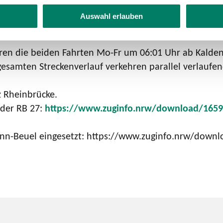
ällt der Zwischentakt. Fahrgäste können auf die para
Auswahl erlauben
uch Unterwegshalte der RE 42 zwischen Münster und
hren die beiden Fahrten Mo-Fr um 06:01 Uhr ab Kald
amten Streckenverlauf verkehren parallel verlaufende
z Rheinbrücke.
 der RB 27:
https://www.zuginfo.nrw/download/165
Bonn-Beuel eingesetzt: https://www.zuginfo.nrw/down