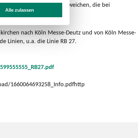
llel verlaufenden RE 2 ausweichen, die bei
Alle zulassen
 Essen anfährt.
enkirchen nach Köln Messe-Deutz und von Köln Messe-
 Linien, u.a. die Linie RB 27.
9599555555_RB27.pdf
load/1660064693258_Info.pdfhttp