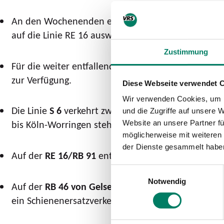
An den Wochenenden entfallen die Züge der Linie
auf die Linie RE 16 ausweichen. Zwischen Essen u
Zustimmung
Für die weiter entfallende Linie
RE 49
von Wesel übe
zur Verfügung.
Diese Webseite verwendet 
Wir verwenden Cookies, um I
Die Linie
S 6
verkehrt zwischen Düsseldorf HBF und
und die Zugriffe auf unsere 
bis Köln-Worringen steht die Linie S 11 zur Verfüg
Website an unsere Partner fü
möglicherweise mit weiteren
der Dienste gesammelt habe
Auf der
RE 16/RB 91
entfällt weiter der Zubringer
Einwilligungsauswahl
Notwendig
Auf der
RB 46 von Gelsenkirchen über Wanne-Eick
ein Schienenersatzverkehr angeboten.