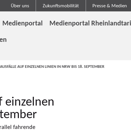
Über uns
Zukunftsmobilität
Presse & Medien
Medienportal
Medienportal Rheinlandtari
gen
USFÄLLE AUF EINZELNEN LINIEN IN NRW BIS 18. SEPTEMBER
f einzelnen
ptember
allel fahrende