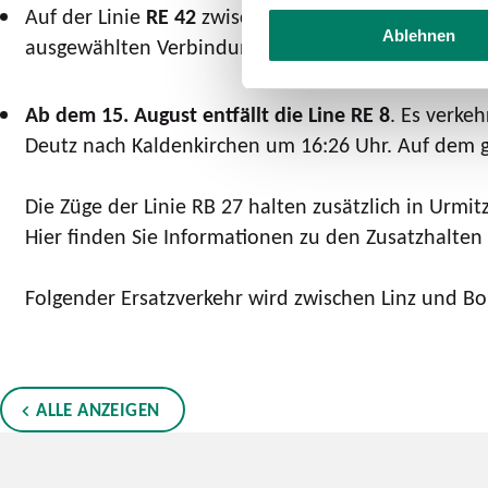
Auf der Linie
RE 42
zwischen Münster und Essen entf
Ablehnen
ausgewählten Verbindungen morgens und abends a
Ab dem 15. August entfällt die Line RE 8
. Es verke
Deutz nach Kaldenkirchen um 16:26 Uhr. Auf dem ges
Die Züge der Linie RB 27 halten zusätzlich in Urmit
Hier finden Sie Informationen zu den Zusatzhalten
Folgender Ersatzverkehr wird zwischen Linz und 
ALLE ANZEIGEN