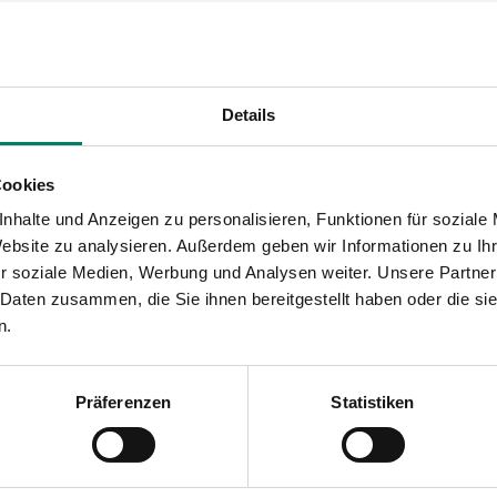
RB 40
zwischen Essen über Witten nach Hagen ab 30. J
nd Bochum sowie Witten und Hagen verkehren zahlreic
Details
r Oberhausen nach Wuppertal stehen weiter die Linien
Cookies
nhalte und Anzeigen zu personalisieren, Funktionen für soziale
 Langenfeld regulär, von Langenfeld bis Köln-Mülhei
Website zu analysieren. Außerdem geben wir Informationen zu I
ung.
Im Raum Köln fällt die Linie S 6 bis zum 18.09.2022
r soziale Medien, Werbung und Analysen weiter. Unsere Partner
 Daten zusammen, die Sie ihnen bereitgestellt haben oder die s
n.
 zwischen Letmathe und Iserlohn. DB Regio hat einen B
Präferenzen
Statistiken
el nach Bochum
fährt DB Regio NRW montags bis frei