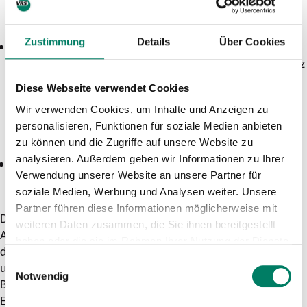
eingerichtet.
Zustimmung
Details
Über Cookies
S 12:
Die Mehrheit der Züge wird zwischen Köln-Ehrenfeld
und Köln Hauptbahnhof sowie zwischen Köln Messe/Deutz
und Porz (Rhein) umgeleitet. Die Halte in Köln Hansaring,
Diese Webseite verwendet Cookies
Köln Trimbornstraße, Köln Airport-Businesspark und Köln
Wir verwenden Cookies, um Inhalte und Anzeigen zu
Steinstraße entfallen. Ein Teil der Züge entfällt zudem auf
personalisieren, Funktionen für soziale Medien anbieten
weiteren Teilstrecken oder dem gesamten Laufweg.
zu können und die Zugriffe auf unsere Website zu
analysieren. Außerdem geben wir Informationen zu Ihrer
S 19:
Die Züge fallen zwischen Köln Messe/Deutz und Köln
Verwendung unserer Website an unsere Partner für
Frankfurter Straße aus. Als Ersatz verkehren Busse im
soziale Medien, Werbung und Analysen weiter. Unsere
Schienenersatzverkehr.
Partner führen diese Informationen möglicherweise mit
Die Fahrplanänderungen sind in den Online-
weiteren Daten zusammen, die Sie ihnen bereitgestellt
Auskunftssystemen enthalten und werden über Aushänge an
haben oder die sie im Rahmen Ihrer Nutzung der Dienste
den Bahnsteigen bekannt gegeben. Außerdem sind sie
gesammelt haben.
Einwilligungsauswahl
unter
bauinfos.deutschebahn.com/nrw
, über die App „DB
Notwendig
Bauarbeiten“ und unter
zuginfo.nrw
abrufbar. Trotz des
Einsatzes modernster Arbeitsgeräte ist Baulärm leider nicht