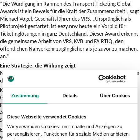
“Die Würdigung im Rahmen des Transport Ticketing Global
Awards ist ein Beweis für die Kraft der Zusammenarbeit“, sagt
Michael Vogel, Geschäftsführer des VRS. „Ursprünglich als
Pilotprojekt gestartet, ist eezy.nrw heute ein Vorbild für
Ticketinglösungen in ganz Deutschland. Dieser Award erkennt
die gemeinsame Arbeit von VRS, KVB und FAIRTIQ, den
öffentlichen Nahverkehr zugänglicher als je zuvor zu machen,
an.“
Eine Strategie, die Wirkung zeigt
Neben der technologischen Lösung hob die Jury insbesondere
die datengestützte kommerzielle Strategie hervor.
KVB und VRS setzten gezielt auf Kampagnen rund um lokale
Zustimmung
Details
Über Cookies
Großereignisse wie den Kölner Karneval oder den Black
Friday. Aktionen wie kostenlose Fahrtage, Zwei-für-eins-
Angebote oder gezielte Rabatte motivierten Fahrgäste, das
Diese Webseite verwendet Cookies
System auszuprobieren.
Wir verwenden Cookies, um Inhalte und Anzeigen zu
Ein Test-and-Learn-Ansatz half den Partnern zu verstehen,
personalisieren, Funktionen für soziale Medien anbieten
welche Anreize bei Fahrgästen besonders gut funktionieren.