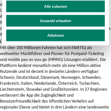
datengestützten Erkenntnissen verbinden, machen wir aus
Alle zulassen
Gelegenheitsfahrgästen loyale Stammkunden. Diese
Auszeichnung bestätigt, dass Einfachheit ein entscheidender
Auswahl erlauben
Wachstumstreiber für den öffentlichen Verkehrs ist. Wir sind
stolz, dass wir in dieser neu geschaffenen Kategorie ein erstes
Ausrufezeichen setzen konnten.“
Ablehnen
Über FAIRTIQ
Mit über 350 Millionen Fahrten hat sich FAIRTIQ als
weltweiter Marktführer und Pionier für Postpaid-Ticketing
und mobile pay-as-you-go (MPAYG) Lösungen etabliert. Die
Plattform bedient monatlich mehr als eine Million aktive
Nutzende und ist derzeit in dreizehn Ländern verfügbar:
Schweiz, Deutschland, Dänemark, Norwegen, Schweden,
Frankreich, Italien, Niederlande, Österreich, Tschechien,
Liechtenstein, Slowakei und Großbritannien. In 27 Regionen
verbessert die App die Zugänglichkeit und
Benutzerfreundlichkeit des öffentlichen Verkehrs auf
regionaler Ebene und bietet in drei Ländern eine landesweite