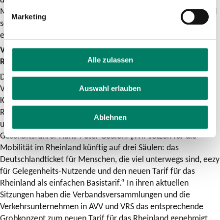
Mitreisenden im Vorfeld einer Fahrt in der App registriert und
Marketing
separat eingecheckt werden. Mehr Infos zu eezy im VRS gibt
es
hier
.
Vorbereitungen für einen neuen gemeinsamen Tarif im
Alle zulassen
Rheinland laufen
Die Tarifexpertinnen und -experten von VRS und Aachener
Verkehrsverbund (AVV) arbeiten seit Monaten intensiv am
Auswahl erlauben
Konzept für einen einheitlichen Nahverkehrstarif im
Rheinland. Dieser soll die bisherigen Verbundtarife im AVV-
Ablehnen
und im VRS-Gebiet im Jahr 2026 komplett ersetzen. AVV-
Geschäftsführer Hans-Peter Geulen: „Wir setzen für die
Mobilität im Rheinland künftig auf drei Säulen: das
Deutschlandticket für Menschen, die viel unterwegs sind, eezy
für Gelegenheits-Nutzende und den neuen Tarif für das
Rheinland als einfachen Basistarif.“ In ihren aktuellen
Sitzungen haben die Verbandsversammlungen und die
Verkehrsunternehmen in AVV und VRS das entsprechende
Grobkonzept zum neuen Tarif für das Rheinland genehmigt.