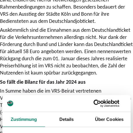
Rahmenbedingungen zu schaffen. Besonders bedauert der
VRS den Ausstieg der Städte Köln und Bonn für ihre
Bediensteten aus dem Deutschlandjobticket.
Auskömmlich sind die Einnahmen aus dem Deutschlandticket
für die Verkehrsunternehmen allerdings nicht. Nur dank der
Förderung durch Bund und Länder kann das Deutschlandticket
für aktuell 58 Euro angeboten werden. Einen nennenswerten
Rückgang durch die zum 01. Januar dieses Jahres realisierte
Preiserhöhung ist im VRS nicht zu beobachten, die Zahl der
Nutzenden ist kaum spürbar zurückgegangen.
So fällt die Bilanz für das Jahr 2024 aus
In Summe haben die im VRS-Beirat vertretenen
Verkehrsunternehmen im Jahr 2024 565,60 Millionen Euro an
Ticketeinnahmen erwirtschaftet. Das sind 11,76 Millionen
(-2,04%) weniger als im Jahr 2023 (Werte gerundet).
Hintergrund ist, dass das im Mai 2023 eingeführte und im
Zustimmung
Details
Über Cookies
Vergleich mit anderen Abo-Angeboten stark rabattierte