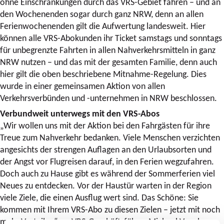
ohne Einschränkungen durch das VRS-Gebiet fahren – und an
den Wochenenden sogar durch ganz NRW, denn an allen
Ferienwochenenden gilt die Aufwertung landesweit. Hier
können alle VRS-Abokunden ihr Ticket samstags und sonntags
für unbegrenzte Fahrten in allen Nahverkehrsmitteln in ganz
NRW nutzen – und das mit der gesamten Familie, denn auch
hier gilt die oben beschriebene Mitnahme-Regelung. Dies
wurde in einer gemeinsamen Aktion von allen
Verkehrsverbünden und -unternehmen in NRW beschlossen.
Verbundweit unterwegs mit den VRS-Abos
„Wir wollen uns mit der Aktion bei den Fahrgästen für ihre
Treue zum Nahverkehr bedanken. Viele Menschen verzichten
angesichts der strengen Auflagen an den Urlaubsorten und
der Angst vor Flugreisen darauf, in den Ferien wegzufahren.
Doch auch zu Hause gibt es während der Sommerferien viel
Neues zu entdecken. Vor der Haustür warten in der Region
viele Ziele, die einen Ausflug wert sind. Das Schöne: Sie
kommen mit Ihrem VRS-Abo zu diesen Zielen – jetzt mit noch
mehr Vorteilen“, so VRS-Geschäftsführer Michael Vogel.