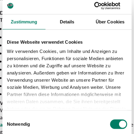
Die VRS-Sommerferien-Aktion 2020 gilt für folgende
Ticketarten:
Zustimmung
Details
Über Cookies
MonatsTicket im Abo
Formel9Ticket im Abo
Diese Webseite verwendet Cookies
Aktiv60Ticket
Wir verwenden Cookies, um Inhalte und Anzeigen zu
StarterTicket
personalisieren, Funktionen für soziale Medien anbieten
AzubiTicket
zu können und die Zugriffe auf unsere Website zu
SchülerTicket
analysieren. Außerdem geben wir Informationen zu Ihrer
JobTicket
Verwendung unserer Website an unsere Partner für
GroßkundenTicket
soziale Medien, Werbung und Analysen weiter. Unsere
MonatsTicket MobilPass im Abo
Partner führen diese Informationen möglicherweise mit
weiteren Daten zusammen, die Sie ihnen bereitgestellt
VRS-Ausflugsportal zeigt schönste Ziele im Verbundgebiet
haben oder die sie im Rahmen Ihrer Nutzung der Dienste
Wer sich für seine Ausflüge Anregungen holen will, kann dies
gesammelt haben.
auf dem Ausflugsportal des VRS unter
www.vrs-
Einwilligungsauswahl
ausflugsziele.de
machen. Unter dem Motto „Vor der Tür - Die
Notwendig
ganze Welt“ können die Nutzer über die Startseite des