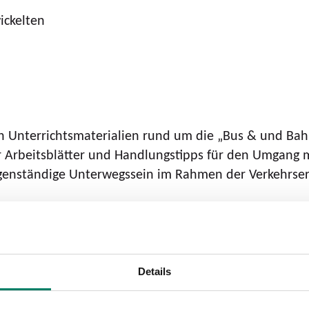
ickelten
 Unterrichtsmaterialien rund um die „Bus & und Bah
r Arbeitsblätter und Handlungstipps für den Umgang m
 eigenständige Unterwegssein im Rahmen der Verkehrse
ektive“ mit neuen Inhalten und in einem neuen Design.
reiche Rückmeldungen von den Lehrerinnen und Lehrer
un übersichtlicher ist. Zudem wurde darauf geachtet, 
Details
 Kinder den Umgang mit Bus und Bahn früh und spieler
ehrer mit unserem Angebot Bus & Bahn-Detektive. Das 