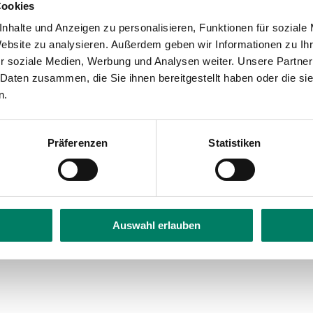
Cookies
häftsführer Dr. Norbert Reinkober.
nhalte und Anzeigen zu personalisieren, Funktionen für soziale
s zur Verfügung. Die Schüler können Arbeitsblätter un
Website zu analysieren. Außerdem geben wir Informationen zu I
leitheft. Die Themen können mit anderen Fächern wie
r soziale Medien, Werbung und Analysen weiter. Unsere Partner
 Daten zusammen, die Sie ihnen bereitgestellt haben oder die s
Pfeffer illustrierte VRS-Verkehrsdrache, begleitet die
n.
l oder Telefon:
Präferenzen
Statistiken
vrsinfo.de/bus-und-bahn-detektive
Auswahl erlauben