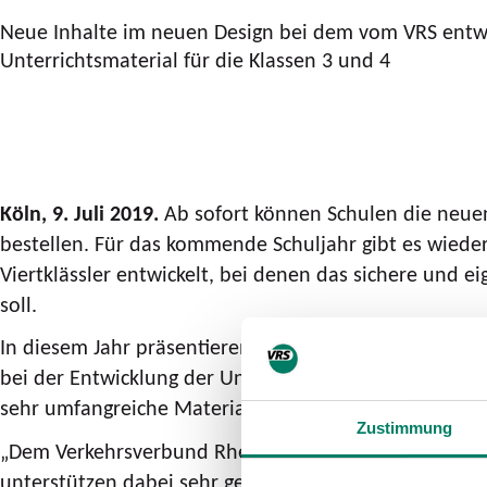
Neue Inhalte im neuen Design bei dem vom VRS entw
Unterrichtsmaterial für die Klassen 3 und 4
Köln, 9. Juli 2019.
Ab sofort können Schulen die neuen
bestellen. Für das kommende Schuljahr gibt es wiede
Viertklässler entwickelt, bei denen das sichere und
soll.
In diesem Jahr präsentieren sich die „Bus & Bahn-Det
bei der Entwicklung der Unterrichtsmaterialien zahl
sehr umfangreiche Material komprimiert, so dass es n
Zustimmung
„Dem Verkehrsverbund Rhein-Sieg ist es wichtig, dass
unterstützen dabei sehr gerne die Lehrerinnen und L