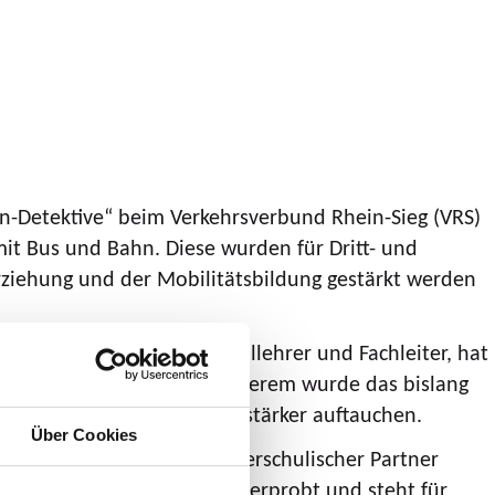
n-Detektive“ beim Verkehrsverbund Rhein-Sieg (VRS)
it Bus und Bahn. Diese wurden für Dritt- und
rziehung und der Mobilitätsbildung gestärkt werden
 Philipp Spitta, Grundschullehrer und Fachleiter, hat
n berücksichtigt. Unter anderem wurde das bislang
dass die digitalen Medien stärker auftauchen.
Über Cookies
isch erlernen. Wir als außerschulischer Partner
Material ist im Unterricht erprobt und steht für