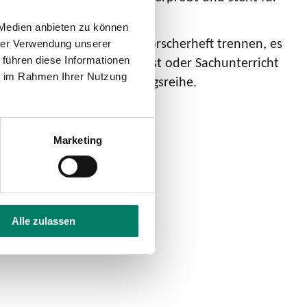
 Medien anbieten zu können
d Handlungstipps aus dem Forscherheft trennen, es
hrer Verwendung unserer
 Deutsch, Mathematik, Kunst oder Sachunterricht
 führen diese Informationen
ie im Rahmen Ihrer Nutzung
 Kinder durch ihre Forschungsreihe.
Marketing
Alle zulassen