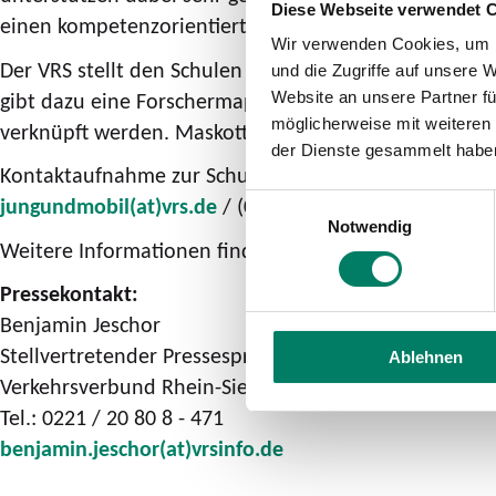
Diese Webseite verwendet 
einen kompetenzorientierten Unterricht“, so VRS-Gesc
Wir verwenden Cookies, um I
Der VRS stellt den Schulen alle Materialien kostenlo
und die Zugriffe auf unsere 
gibt dazu eine Forschermappe und für Lehrer ein Beg
Website an unsere Partner fü
möglicherweise mit weiteren
verknüpft werden. Maskottchen Siggi, der von Rüdiger 
der Dienste gesammelt habe
Kontaktaufnahme zur Schulberatung des VRS via E-Mai
jungundmobil(at)vrs.de
/ (0221) 2 08 08-730
Einwilligungsauswahl
Notwendig
Weitere Informationen finden Sie unter:
http://www.
Pressekontakt:
Benjamin Jeschor
Stellvertretender Pressesprecher
Ablehnen
Verkehrsverbund Rhein-Sieg GmbH
Tel.: 0221 / 20 80 8 - 471
benjamin.jeschor(at)vrsinfo.de