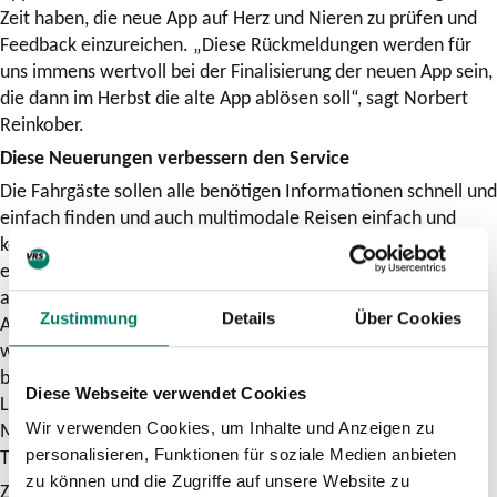
Zeit haben, die neue App auf Herz und Nieren zu prüfen und
Feedback einzureichen. „Diese Rückmeldungen werden für
uns immens wertvoll bei der Finalisierung der neuen App sein,
die dann im Herbst die alte App ablösen soll“, sagt Norbert
Reinkober.
Diese Neuerungen verbessern den Service
Die Fahrgäste sollen alle benötigen Informationen schnell und
einfach finden und auch multimodale Reisen einfach und
komfortabel planen können. Hierfür wird die VRS-App als
erste an die neue Multimodale Datendrehscheibe des VRS
angeschlossen, womit weitere verkehrsträgerübergreifende
Zustimmung
Details
Über Cookies
Angebote in die Karte und die Verbindungsauskunft integriert
werden. Die Fahrgäste können somit spontan auf Störungen
bei Bus, Bahn oder Zug reagieren und auf ein Sharing- oder
Diese Webseite verwendet Cookies
Leihangebot umsteigen. Oder sie legen die „erste und letzte
Meile“ geplant mit einem Leih-Fahrrad oder einen E-
Wir verwenden Cookies, um Inhalte und Anzeigen zu
Tretroller zurück.
personalisieren, Funktionen für soziale Medien anbieten
zu können und die Zugriffe auf unsere Website zu
Zudem wird die VRS-App über das Dashboard als zentrale