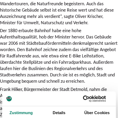
Wandertouren, die Naturfreunde begeistern. Auch das
historische Gebäude selbst ist eine Reise wert und hat diese
Auszeichnung mehr als verdient“, sagte Oliver Krischer,
Minister für Umwelt, Naturschutz und Verkehr.
Der 1880 erbaute Bahnhof habe eine hohe
Aufenthaltsqualität, hob der Minister hervor. Das Gebäude
war 2006 mit Städtebaufördermitteln denkmalgerecht saniert
worden. Den Bahnhof zeichne zudem das vielfältige Angebot
für Radfahrende aus, wie etwa eine E-Bike Leihstation,
überdachte Stellplätze und ein Fahrradparkhaus. Außerdem
laufen hier die Buslinien des Regionalverkehrs und des
Stadtverkehrs zusammen. Durch sie ist es möglich, Stadt und
Umgebung bequem und schnell zu erreichen.
Frank Hilker, Bürgermeister der Stadt Detmold, nahm die
Auszeichnung dankend entgegen: „Der Titel Wanderbahnhof
ist eine schöne Bestätigung unserer Bestrebungen, Detmold
als Kulturstadt und grünste Stadt Deutschlands auch für die
Zustimmung
Details
Über Cookies
Zukunft attraktiv zu halten.“ Als Kultur- und Naturstadt habe