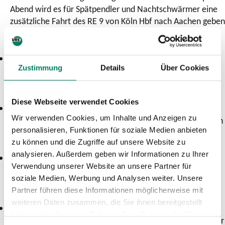
Abend wird es für Spätpendler und Nachtschwärmer eine
zusätzliche Fahrt des RE 9 von Köln Hbf nach Aachen geben
(ab 23:48 Uhr).
RE 12 (Köln – Erftstadt – Euskirchen – Kall – Gerolstein –
Zustimmung
Details
Über Cookies
Trier):
Die Fahrten können wieder bis nach Köln
Messe/Deutz geführt werden.
Diese Webseite verwendet Cookies
RB 21 Nord (Düren – Jülich – Linnich):
Es wird eine
Wir verwenden Cookies, um Inhalte und Anzeigen zu
zusätzliche morgendliche Fahrt zwischen Linnich und Jülich
personalisieren, Funktionen für soziale Medien anbieten
geben, die gegen 6 Uhr in Linnich startet.
zu können und die Zugriffe auf unsere Website zu
analysieren. Außerdem geben wir Informationen zu Ihrer
RE 22 (Köln – Erftstadt – Euskirchen – Kall – Gerolstein –
Verwendung unserer Website an unsere Partner für
Trier):
Auch hier können die Fahrten vom Kölner Hbf
soziale Medien, Werbung und Analysen weiter. Unsere
wieder bis nach Köln Messe/Deutz führen.
Partner führen diese Informationen möglicherweise mit
weiteren Daten zusammen, die Sie ihnen bereitgestellt
S 23 (Bonn – Rheinbach - Euskirchen):
Solange der
haben oder die sie im Rahmen Ihrer Nutzung der Dienste
Abschnitt zwischen Rheinbach und Euskirchen aufgrund der