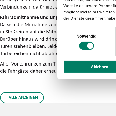
Verbindungen, dafür gibt es in den S-Bahnen häufig m
Website an unsere Partner fü
möglicherweise mit weiteren
Fahrradmitnahme und ungleiche Fahrgastverteilung s
der Dienste gesammelt habe
Da sich die Mitnahme von Fahrrädern mit Blick auf das
Einwilligungsauswahl
in Stoßzeiten auf die Mitnahme eines eigenen Fahrrad
Notwendig
Darüber hinaus wird dringend gebeten, dass sich die 
Türen stehenbleiben. Leider hatten in den vergangen
Türbereichen nicht abfahren konnten. Hier kann eine 
Aller Vorkehrungen zum Trotz werden kurzfristig übe
Ablehnen
die Fahrgäste daher erneut um gegenseitige Rücksic
ALLE ANZEIGEN