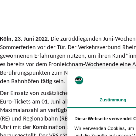
Köln, 23. Juni 2022
.
Die zurückliegenden Juni-Wochen 
Sommerferien vor der Tür. Der Verkehrsverbund Rhei
gewonnenen Erfahrungen nutzen, um ihren Kund*inne
es bereits vor dem Fronleichnam-Wochenende eine Au
Berührungspunkten zum Nahverkehr beim schnellen Ei
den Bahnhöfen tätig sein.
Der Einsatz von zusätzlichen Zügen ist wegen nicht v
Zustimmung
Euro-Tickets am 01. Juni alles mobilisiert, was auf d
Maximalanzahl an verfügbaren Zugteilen verstärkt. Tr
(RE) und Regionalbahn (RB)-Linien – zu einem sehr st
Diese Webseite verwendet 
Uhr) mit der Kombination aus Pendelnden und Wochen
Wir verwenden Cookies, um I
herausgestellt. Der VRS rät daher, für Städtetouren öf
und die Zugriffe auf unsere 