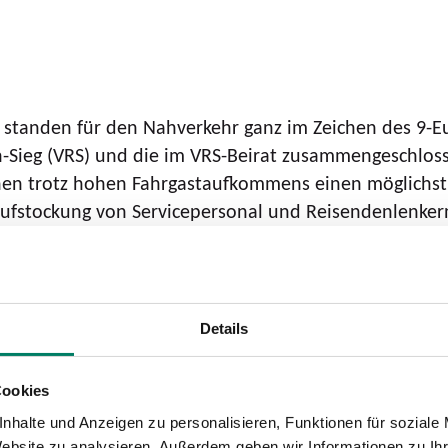
standen für den Nahverkehr ganz im Zeichen des 9-Eu
n-Sieg (VRS) und die im VRS-Beirat zusammengeschlo
n trotz hohen Fahrgastaufkommens einen möglichst r
fstockung von Servicepersonal und Reisendenlenkern
n- und Ausstieg zu unterstützen. Dieses zusätzliche
orhandener Kapazitäten bei Fahrzeugen und Zugführern 
Details
er Schiene möglich ist. So werden Fahrten auf stark fr
otzdem hat sich gezeigt, dass es teilweise in den Züg
arken Fahrgastaufkommen gekommen ist. Die größte Nac
Cookies
endreisenden. Insbesondere die Städte Köln und Bonn
nhalte und Anzeigen zu personalisieren, Funktionen für soziale
ter die S-Bahnen zu nutzen. Hier ist die Fahrtzeit zwa
Website zu analysieren. Außerdem geben wir Informationen zu I