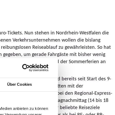
ro-Tickets. Nun stehen in Nordrhein-Westfalen die
ssenen Verkehrsunternehmen wollen die bislang
eibungslosen Reiseablauf zu gewährleisten. So hat
 gegeben, um gerade Fahrgäste mit bisher wenig
 Personal wird auch während der Sommerferien an
nicht möglich. Jedoch wird bereits seit Start des 9-
Über Cookies
equentierten Streckenabschnitten mit der
en – und hier insbesondere bei den Regional-Express-
hfragespitze ist der Freitagnachmittag (14 bis 18
 haben sich hier als sehr beliebte Reiseziele
 Medien anbieten zu können
r meist einige Minuten länger als bei RE- oder RB-
hrer Verwendung unserer