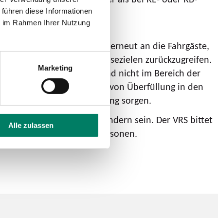
 führen diese Informationen
ie im Rahmen Ihrer Nutzung
llt hat, appelliert der VRS erneut an die Fahrgäste,
rad-Angebote an vielen Reisezielen zurückzugreifen.
Marketing
ge eines Zuges verteilen und nicht im Bereich der
en, weil die Züge aufgrund von Überfüllung in den
 alle Zugtüren für Entlastung sorgen.
ommerferien kaum zu verhindern sein. Der VRS bittet
Alle zulassen
ilitätseingeschränkten Personen.