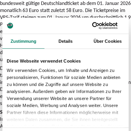
bundesweit gültige Deutschlandticket ab dem 01. Januar 2026
monatlich 63 Euro statt zuletzt 58 Euro. Die Ticketpreise im
VRS-Tarif steigen zum 01. Januar 2026 um durchschnittlich 1,9
Prozent. Das hat die Verbandsversammlung nach
entsprechender Empfehlung des Beirats der im VRS
verkehrenden Unternehmen final beschlossen. Vor dem
Zustimmung
Details
Über Cookies
Hintergrund steigender Preise für Personal und Material ist
die Anpassung notwendig, um die hohen Kosten aufzufangen
und die Liquidität der Verkehrsunternehmen zu sichern.
Diese Webseite verwendet Cookies
Die zum 01. Januar anstehende Preismaßnahme im VRS
Wir verwenden Cookies, um Inhalte und Anzeigen zu
tangiert lediglich einen geringen Teil der Fahrgäste. Denn
personalisieren, Funktionen für soziale Medien anbieten
inzwischen werden 90 Prozent aller Fahrten im VRS mit einem
zu können und die Zugriffe auf unsere Website zu
Deutschlandticket oder mit dem digitalen Luftlinientarif
analysieren. Außerdem geben wir Informationen zu Ihrer
eezy.nrw unternommen. Rund 800.000 Menschen monatlich
Verwendung unserer Website an unsere Partner für
sind mit einem Deutschlandticket im VRS-Gebiet unterwegs.
soziale Medien, Werbung und Analysen weiter. Unsere
Stufe 1 der Tarifreform wird zum 01. Juni umgesetzt
Partner führen diese Informationen möglicherweise mit
Im Rahmen der ersten Stufe der Tarifreform von VRS und
weiteren Daten zusammen, die Sie ihnen bereitgestellt
Aachener Verkehrsverbund (AVV) reduziert sich die Zahl der
haben oder die sie im Rahmen Ihrer Nutzung der Dienste