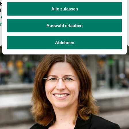
Benjamin Jeschor
Alle zulassen
Deputy Press spokesman
0221 - 20808 - 471
PRESSE@VRS.DE
Auswahl erlauben
Ablehnen