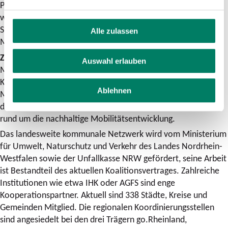
Projektabschluss und eine Dokumentation mit den
wichtigsten Erkenntnissen und Erfahrungen aus den drei
Städten sorgen dafür, dass alle Mitglieder des Zukunftsnetz
Alle zulassen
Mobilität NRW von dem Projekt profitieren können.
Zum Zukunftsnetz Mobilität NRW
Auswahl erlauben
Mit Vernetzungsterminen, Kreativworkshops, Leitfäden und
Kommunikationsmaterialien unterstützt das Zukunftsnetz
Ablehnen
Mobilität NRW seine Mitgliedskommunen nicht nur während
der EMW, sondern auch in allen anderen Themenbereichen
rund um die nachhaltige Mobilitätsentwicklung.
Das landesweite kommunale Netzwerk wird vom Ministerium
für Umwelt, Naturschutz und Verkehr des Landes Nordrhein-
Westfalen sowie der Unfallkasse NRW gefördert, seine Arbeit
ist Bestandteil des aktuellen Koalitionsvertrages. Zahlreiche
Institutionen wie etwa IHK oder AGFS sind enge
Kooperationspartner. Aktuell sind 338 Städte, Kreise und
Gemeinden Mitglied. Die regionalen Koordinierungsstellen
sind angesiedelt bei den drei Trägern go.Rheinland,