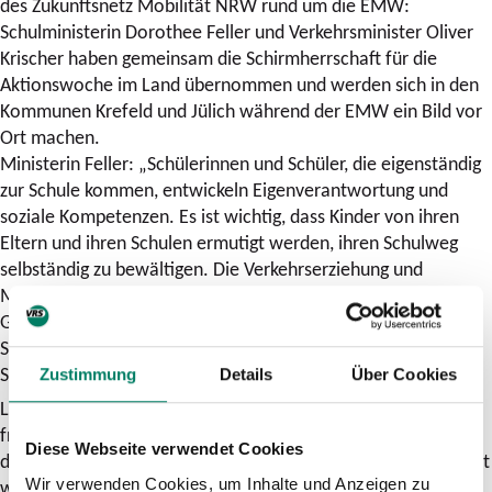
des Zukunftsnetz Mobilität NRW rund um die EMW:
Schulministerin Dorothee Feller und Verkehrsminister Oliver
Krischer haben gemeinsam die Schirmherrschaft für die
Aktionswoche im Land übernommen und werden sich in den
Kommunen Krefeld und Jülich während der EMW ein Bild vor
Ort machen.
Ministerin Feller: „Schülerinnen und Schüler, die eigenständig
zur Schule kommen, entwickeln Eigenverantwortung und
soziale Kompetenzen. Es ist wichtig, dass Kinder von ihren
Eltern und ihren Schulen ermutigt werden, ihren Schulweg
selbständig zu bewältigen. Die Verkehrserziehung und
Mobilitätsbildung an unseren Schulen schaffen eine wichtige
Grundlage für das sichere und selbstbewusste Agieren im
Straßenverkehr und leisten damit einen wichtigen Beitrag zur
Sicherheit des Schulwegs von Schülerinnen und Schülern. “
Zustimmung
Details
Über Cookies
Landesverkehrsminister Oliver Krischer „Kinder müssen sich
frei und sicher bewegen können. Sie sind im Straßenverkehr
Diese Webseite verwendet Cookies
die schwächsten Teilnehmer und müssen besonders geschützt
Wir verwenden Cookies, um Inhalte und Anzeigen zu
werden. Wir unterstützen die Kommunen dabei,